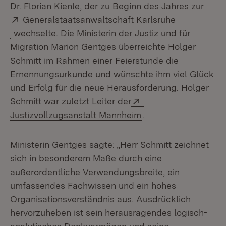
Dr. Florian Kienle, der zu Beginn des Jahres zur
Extern:
Generalstaatsanwaltschaft Karlsruhe
(Öffnet in neuem Fenster)
wechselte. Die Ministerin der Justiz und für
Migration Marion Gentges überreichte Holger
Schmitt im Rahmen einer Feierstunde die
Ernennungsurkunde und wünschte ihm viel Glück
und Erfolg für die neue Herausforderung. Holger
Extern:
Schmitt war zuletzt Leiter der
(Öffnet in neuem Fen
Justizvollzugsanstalt Mannheim
.
Ministerin Gentges sagte: „Herr Schmitt zeichnet
sich in besonderem Maße durch eine
außerordentliche Verwendungsbreite, ein
umfassendes Fachwissen und ein hohes
Organisationsverständnis aus. Ausdrücklich
hervorzuheben ist sein herausragendes logisch-