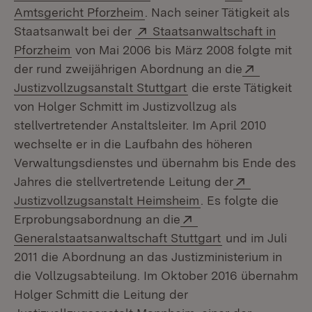
(Öffnet in neuem Fenster)
Amtsgericht Pforzheim
. Nach seiner Tätigkeit als
Extern:
Staatsanwalt bei der
Staatsanwaltschaft in
(Öffnet in neuem Fenster)
Pforzheim
von Mai 2006 bis März 2008 folgte mit
Extern:
der rund zweijährigen Abordnung an die
(Öffnet in neuem Fens
Justizvollzugsanstalt Stuttgart
die erste Tätigkeit
von Holger Schmitt im Justizvollzug als
stellvertretender Anstaltsleiter. Im April 2010
wechselte er in die Laufbahn des höheren
Verwaltungsdienstes und übernahm bis Ende des
Extern:
Jahres die stellvertretende Leitung der
(Öffnet in neuem Fe
Justizvollzugsanstalt Heimsheim
. Es folgte die
Extern:
Erprobungsabordnung an die
(Öffnet in neue
Generalstaatsanwaltschaft Stuttgart
und im Juli
2011 die Abordnung an das Justizministerium in
die Vollzugsabteilung. Im Oktober 2016 übernahm
Holger Schmitt die Leitung der