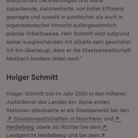
analytisches Denkvermögen und seine
zupackende, zielorientierte, von hoher Effizienz
geprägte und sowohl in juristischer als auch in
organisatorischer Hinsicht außergewöhnlich
präzise Arbeitsweise. Herr Schmitt wird aufgrund
seiner ausgleichenden Art allseits sehr geschätzt.
Ich bin überzeugt, dass er die Staatsanwaltschaft
Mosbach bestens leiten wird.“
Holger Schmitt
Holger Schmitt trat im Jahr 2000 in den höheren
Justizdienst des Landes ein. Seine ersten
Stationen absolvierte er als Staatsanwalt bei den
Extern:
(Öffnet in ne
Extern
Staatsanwaltschaften in Mannheim
und
(Öffnet in neuem Fenster)
Extern:
Heidelberg
sowie als Richter bei dem
(Öffnet in neuem Fenster)
Extern:
Landgericht Heidelberg
und bei dem