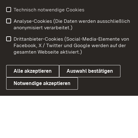
Youtube
Technisch notwendige Cookies
Analyse-Cookies (Die Daten werden ausschließlich
Zum 
anonymisiert verarbeitet.)
Impressum
Kontakt
Drittanbieter-Cookies (Social-Media-Elemente von
Benutzungshinweise
Barrierefreiheit
Facebook, X / Twitter und Google werden auf der
gesamten Webseite aktiviert.)
Datenschutz
Cookies
Alle akzeptieren
Auswahl bestätigen
Notwendige akzeptieren
Link zum Landesportal