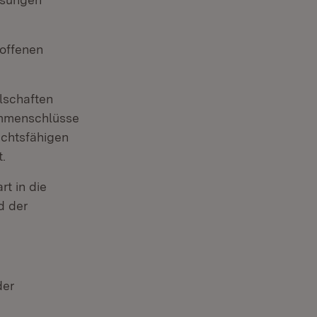
 offenen
llschaften
sammenschlüsse
echtsfähigen
.
rt in die
d der
der