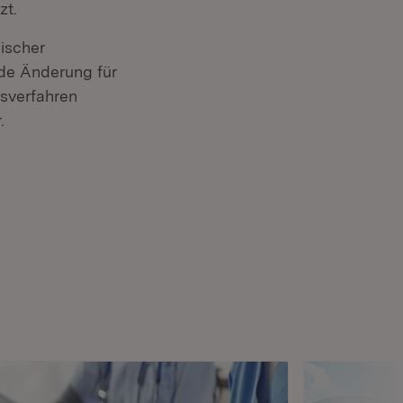
zt.
ischer
nde Änderung für
gsverfahren
.
(Öffnet in neuem Fenster)