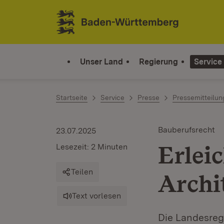
Zum Inhalt springen
Link zur Startseite
Unser Land
Regierung
Service
Startseite
Service
Presse
Pressemitteilu
Bauberufsrecht
23.07.2025
Erlei
Lesezeit: 2 Minuten
Teilen
Archi
Text vorlesen
Die Landesregi