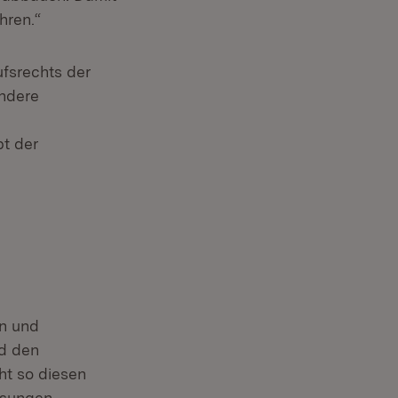
hren.“
fsrechts der
ondere
bt der
en und
nd den
ht so diesen
ösungen