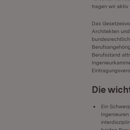
tragen wir akti
Das Gesetzesvor
Architekten und
bundesrechtlich
Berufsangehörige
Berufsstand att
Ingenieurkammer
Eintragungsver
Die wich
Ein Schwerp
Ingenieuren
interdiszip
beiden Beru