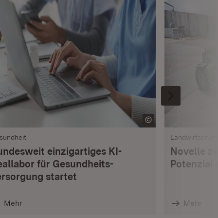
sundheit
Landwirtschaft
undesweit einzigartiges KI-
Novelle z
eallabor für Gesundheits­
Potenzial 
ersorgung startet
Mehr
Mehr