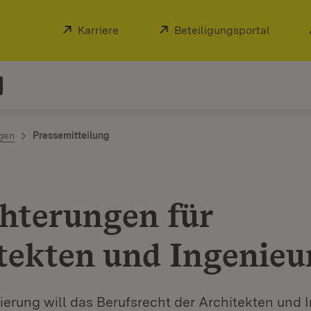
Extern:
Karriere
(Öffnet in neuem Fenster)
Extern:
Beteiligungsportal
(Öffnet
ngen
Pressemitteilung
chterungen für
tekten und Ingenieu
erung will das Berufsrecht der Architekten und 