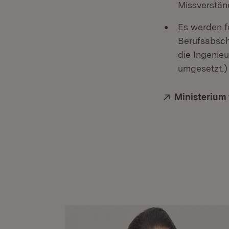
Missverstän
Es werden f
Berufsabsch
die Ingenie
umgesetzt.) 
Extern:
Ministerium