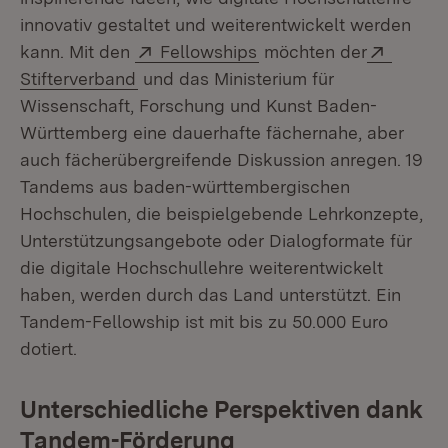
innovativ gestaltet und weiterentwickelt werden
Extern:
(Öffnet in neuem Fenst
Extern
kann. Mit den
Fellowships
möchten der
(Öffnet in neuem Fenster)
Stifterverband
und das Ministerium für
Wissenschaft, Forschung und Kunst Baden-
Württemberg eine dauerhafte fächernahe, aber
auch fächerübergreifende Diskussion anregen. 19
Tandems aus baden-württembergischen
Hochschulen, die beispielgebende Lehrkonzepte,
Unterstützungsangebote oder Dialogformate für
die digitale Hochschullehre weiterentwickelt
haben, werden durch das Land unterstützt. Ein
Tandem-Fellowship ist mit bis zu 50.000 Euro
dotiert.
Unterschiedliche Perspektiven dank
Tandem-Förderung