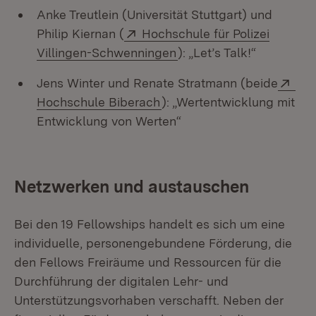
Anke Treutlein (Universität Stuttgart) und
Extern:
Philip Kiernan (
Hochschule für Polizei
(Öffnet in neuem Fenste
Villingen-Schwenningen
): „Let’s Talk!“
Ext
Jens Winter und Renate Stratmann (beide
(Öffnet in neuem Fenster)
Hochschule Biberach
): „Wertentwicklung mit
Entwicklung von Werten“
Netzwerken und austauschen
Bei den 19 Fellowships handelt es sich um eine
individuelle, personengebundene Förderung, die
den Fellows Freiräume und Ressourcen für die
Durchführung der digitalen Lehr- und
Unterstützungsvorhaben verschafft. Neben der