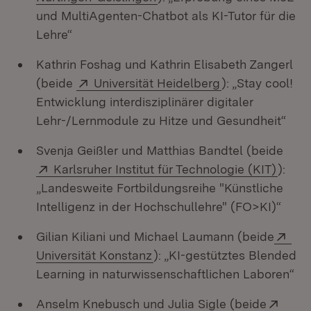
und MultiAgenten-Chatbot als KI-Tutor für die
Lehre“
Kathrin Foshag und Kathrin Elisabeth Zangerl
Extern:
(Öffnet in neue
(beide
Universität Heidelberg
): „Stay cool!
Entwicklung interdisziplinärer digitaler
Lehr-/Lernmodule zu Hitze und Gesundheit“
Svenja Geißler und Matthias Bandtel (beide
Extern:
(Öffn
Karlsruher Institut für Technologie (KIT)
):
„Landesweite Fortbildungsreihe "Künstliche
Intelligenz in der Hochschullehre" (FO>KI)“
Ext
Gilian Kiliani und Michael Laumann (beide
(Öffnet in neuem Fenster)
Universität Konstanz
): „KI-gestütztes Blended
Learning in naturwissenschaftlichen Laboren“
Exte
Anselm Knebusch und Julia Sigle (beide