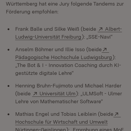
Württemberg hat eine Jury folgende Tandems zur
Förderung empfohlen:
Extern:
Frank Balle und Silke Weiß (beide
Albert-
(Öffnet in neuem Fen
Ludwig-Universität Freiburg
): „SSE-Navi“
Extern:
Anselm Böhmer und Illie Isso (beide
(Öffnet
Pädagogische Hochschule Ludwigsburg
):
„The Bot & I - Innovation Coaching durch KI-
gestützte digitale Lehre“
Henning Bruhn-Fujimoto und Michael Harder
Extern:
(Öffnet in neuem Fenst
(beide
Universität Ulm
): „ULMSoft - Ulmer
Lehre von Mathematischer Software“
Exte
Mathias Engel und Tobias Leiblein (beide
Hochschule für Wirtschaft und Umwelt
(Öffnet in neuem Fenster)
Nürtingen-Geislingen
): „Erprobung eines MoE