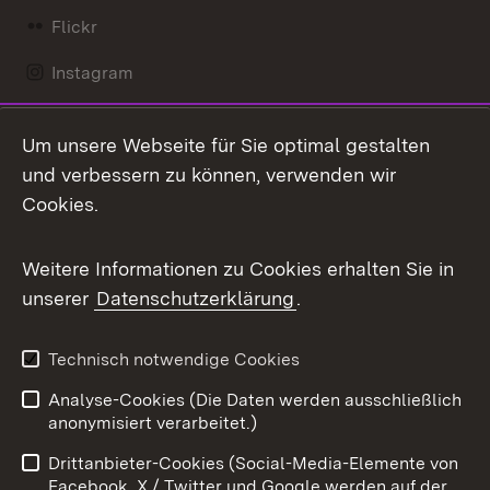
Flickr
Instagram
LinkedIn
Um unsere Webseite für Sie optimal gestalten
Mastodon
und verbessern zu können, verwenden wir
Cookies.
Messenger
Social Wall
Weitere Informationen zu Cookies erhalten Sie in
unserer
Datenschutzerklärung
.
X / Twitter
Youtube
Technisch notwendige Cookies
Analyse-Cookies (Die Daten werden ausschließlich
Zum 
anonymisiert verarbeitet.)
Impressum
Kontakt
Drittanbieter-Cookies (Social-Media-Elemente von
Benutzungshinweise
Barrierefreiheit
Facebook, X / Twitter und Google werden auf der