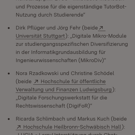
und Prozesse für die eigenständige TutorBot-
Nutzung durch Studierende“
Extern:
Dirk Pflüger und Jörg Fehr (beide
(Öffnet in neuem Fenster)
Universität Stuttgart
): „Digitale Mikro-Module
zur studiengangsspezifischen Diversifizierung
in der Informatikgrundausbildung für
Ingenieurwissenschaften (MikroDiv)“
Nora Rzadkowski und Christine Schödel
Extern:
(beide
Hochschule für öffentliche
(Öffnet i
Verwaltung und Finanzen Ludwigsburg
):
„Digitale Forschungswerkstatt für die
Rechtswissenschaft (DigiFoR)“
Ricarda Schlimbach und Markus Kuch (beide
Extern:
(Öffn
Hochschule Heilbronn-Schwäbisch Hall
):
„LUCIA - Lern-Unterstützung durch Chat-