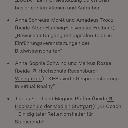
basierte Interaktionen und Aufgaben“
Anna Schreurs-Morét und Amadeus Tkocz
(beide Albert-Ludwig-Universität Freiburg):
„Bewusster Umgang mit digitalen Tools in
Einführungsveranstaltungen der
Bildwissenschaften“
Anna-Sophia Schwind und Markus Rossa
Extern:
(beide
Hochschule Ravensburg-
(Öffnet in neuem Fenster)
Weingarten
): „KI-Basierte Gesprächsführung
in Virtual Reality“
Exter
Tobias Seidl und Magnus Pfeffer (beide
(Öffnet in neu
Hochschule der Medien Stuttgart
): „KI-Coach
- Ein digitaler Reflexionshelfer für
Studierende“