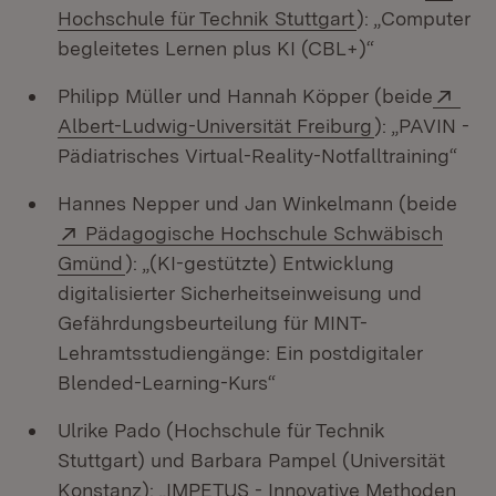
(Öffnet in neue
Hochschule für Technik Stuttgart
): „Computer
begleitetes Lernen plus KI (CBL+)“
Ext
Philipp Müller und Hannah Köpper (beide
(Öffnet in ne
Albert-Ludwig-Universität Freiburg
): „PAVIN -
Pädiatrisches Virtual-Reality-Notfalltraining“
Hannes Nepper und Jan Winkelmann (beide
Extern:
Pädagogische Hochschule Schwäbisch
(Öffnet in neuem Fenster)
Gmünd
): „(KI-gestützte) Entwicklung
digitalisierter Sicherheitseinweisung und
Gefährdungsbeurteilung für MINT-
Lehramtsstudiengänge: Ein postdigitaler
Blended-Learning-Kurs“
Ulrike Pado (Hochschule für Technik
Stuttgart) und Barbara Pampel (Universität
Konstanz): „IMPETUS - Innovative Methoden