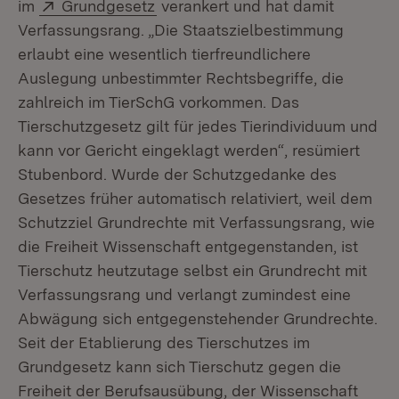
Extern:
(Öffnet in neuem Fenster)
im
Grundgesetz
verankert und hat damit
Verfassungsrang. „Die Staatszielbestimmung
erlaubt eine wesentlich tierfreundlichere
Auslegung unbestimmter Rechtsbegriffe, die
zahlreich im TierSchG vorkommen. Das
Tierschutzgesetz gilt für jedes Tierindividuum und
kann vor Gericht eingeklagt werden“, resümiert
Stubenbord. Wurde der Schutzgedanke des
Gesetzes früher automatisch relativiert, weil dem
Schutzziel Grundrechte mit Verfassungsrang, wie
die Freiheit Wissenschaft entgegenstanden, ist
Tierschutz heutzutage selbst ein Grundrecht mit
Verfassungsrang und verlangt zumindest eine
Abwägung sich entgegenstehender Grundrechte.
Seit der Etablierung des Tierschutzes im
Grundgesetz kann sich Tierschutz gegen die
Freiheit der Berufsausübung, der Wissenschaft