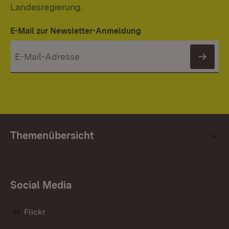
Landesregierung.
E-Mail zur Newsletter-Anmeldung
News
Themenübersicht
Social Media
Flickr