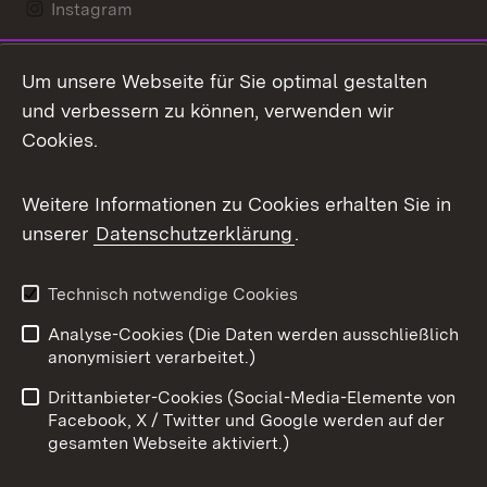
Instagram
LinkedIn
Um unsere Webseite für Sie optimal gestalten
Mastodon
und verbessern zu können, verwenden wir
Cookies.
Messenger
Social Wall
Weitere Informationen zu Cookies erhalten Sie in
unserer
Datenschutzerklärung
.
X / Twitter
Youtube
Technisch notwendige Cookies
Analyse-Cookies (Die Daten werden ausschließlich
Zum 
anonymisiert verarbeitet.)
Impressum
Kontakt
Drittanbieter-Cookies (Social-Media-Elemente von
Benutzungshinweise
Barrierefreiheit
Facebook, X / Twitter und Google werden auf der
gesamten Webseite aktiviert.)
Datenschutz
Cookies