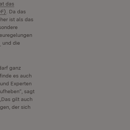
at das
(Öffnet in neuem Fenster)
DF)
. Da das
her ist als das
sondere
Neuregelungen
(Öffnet in neuem Fenster)
s
und die
darf ganz
 finde es auch
 und Experten
ufheben“, sagt
„Das gilt auch
agen, der sich