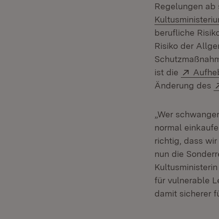
Regelungen ab s
Kultusministeriu
berufliche Risik
Risiko der All
Schutzmaßnahme
Extern
ist die
Aufhe
Änderung des
„Wer schwanger 
normal einkaufen
richtig, dass w
nun die Sonderr
Kultusministeri
für vulnerable L
damit sicherer fü