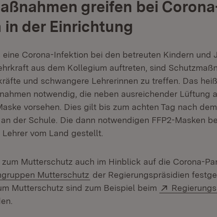
aßnahmen greifen bei Corona
 in der Einrichtung
gs eine Corona-Infektion bei den betreuten Kindern und
Lehrkraft aus dem Kollegium auftreten, sind Schutzmaß
kräfte und schwangere Lehrerinnen zu treffen. Das heiß
nahmen notwendig, die neben ausreichender Lüftung 
aske vorsehen. Dies gilt bis zum achten Tag nach dem
l an der Schule. Die dann notwendigen FFP2-Masken 
 Lehrer vom Land gestellt.
 zum Mutterschutz auch im Hinblick auf die Corona-P
rn:
(Öffnet in neuem Fenster)
hgruppen Mutterschutz
der Regierungspräsidien festge
Extern:
um Mutterschutz sind zum Beispiel beim
Regierungs
 in neuem Fenster)
den.