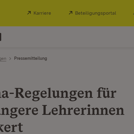
Extern:
Karriere
(Öffnet in neuem Fenster)
Extern:
Beteiligungsportal
(Öffnet
ngen
Pressemitteilung
a-Regelungen für
ngere Lehrerinnen
kert