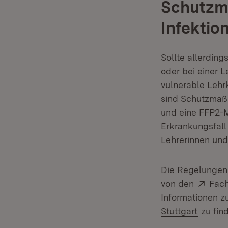
Schutzm
Infektion
Sollte allerdin
oder bei einer 
vulnerable Lehr
sind Schutzmaß
und eine FFP2-M
Erkrankungsfal
Lehrerinnen und
Die Regelungen
Exte
von den
Fac
Informationen z
(Öffnet
Stuttgart
zu fin