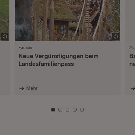
Familie
Au
Neue Vergünstigungen beim
B
Landesfamilienpass
n
Mehr
Zu Kachel: 0
Zu Kachel: 3
Zu Kachel: 6
Zu Kachel: 9
Zu Kachel: 12