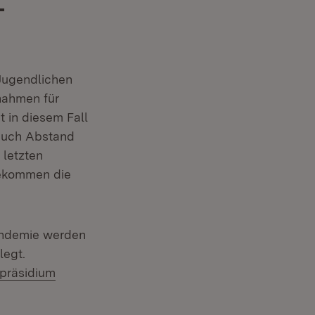
-
 Jugendlichen
nahmen für
t in diesem Fall
auch Abstand
 letzten
bekommen die
andemie werden
legt.
präsidium