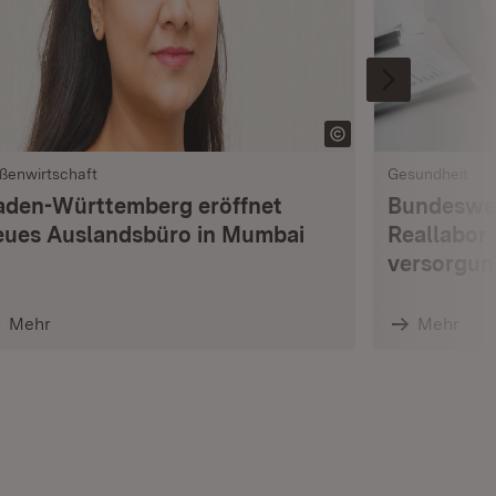
ßenwirtschaft
Gesundheit
aden-Württemberg eröffnet
Bundesweit
eues Auslandsbüro in Mumbai
Reallabor 
versorgun
Mehr
Mehr