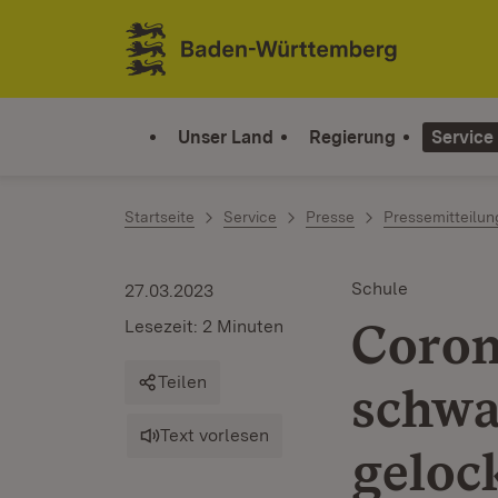
Zum Inhalt springen
Link zur Startseite
Unser Land
Regierung
Service
Startseite
Service
Presse
Pressemitteilu
Schule
27.03.2023
Coron
Lesezeit: 2 Minuten
Teilen
schwa
Text vorlesen
geloc