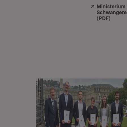
Extern:
Ministerium 
Schwangeren
(PDF)
(Öffne