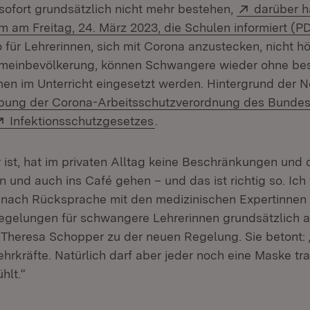
Extern:
ofort grundsätzlich nicht mehr bestehen,
darüber h
m am Freitag, 24. März 2023, die Schulen informiert (P
o für Lehrerinnen, sich mit Corona anzustecken, nicht hö
gemeinbevölkerung, können Schwangere wieder ohne be
n im Unterricht eingesetzt werden. Hintergrund der 
:
bung der Corona-Arbeitsschutzverordnung des Bunde
Extern:
(Öffnet in neuem Fenster)
Infektionsschutzgesetzes
.
ist, hat im privaten Alltag keine Beschränkungen und 
 und auch ins Café gehen – und das ist richtig so. Ich
ir nach Rücksprache mit den medizinischen Expertinnen
egelungen für schwangere Lehrerinnen grundsätzlich a
n Theresa Schopper zu der neuen Regelung. Sie betont: 
ehrkräfte. Natürlich darf aber jeder noch eine Maske tr
hlt.“