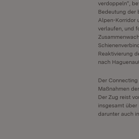
verdoppeln“, be
Bedeutung der b
Alpen-Korridor
verlaufen, und 
Zusammenwachse
Schienenverbind
Reaktivierung d
nach Haguenau(
Der Connecting 
Maßnahmen der 
Der Zug reist v
insgesamt über 
darunter auch in