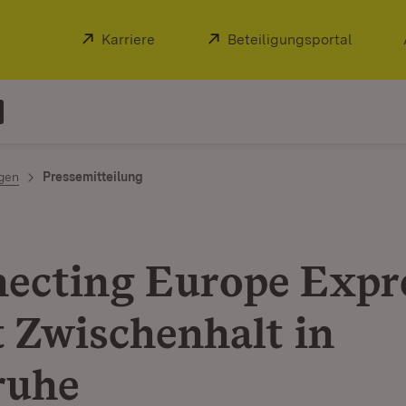
Extern:
Karriere
(Öffnet in neuem Fenster)
Extern:
Beteiligungsportal
(Öffnet
ngen
Pressemitteilung
ecting Europe Expr
 Zwischenhalt in
ruhe