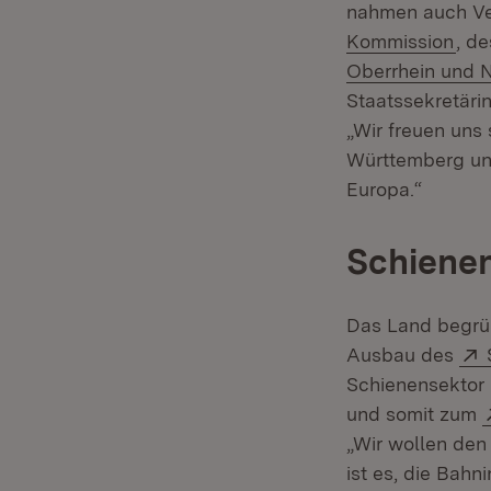
nahmen auch Ver
(Öff
Kommission
, d
Oberrhein und 
Staatssekretäri
„Wir freuen uns
Württemberg und
Europa.“
Schiene
Das Land begrüß
Ausbau des
Schienensektor 
und somit zum
„Wir wollen den
ist es, die Bahn