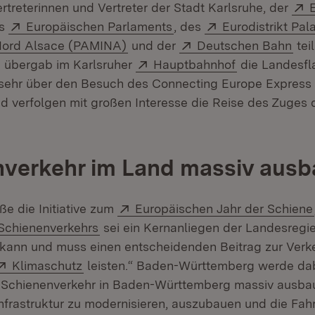
treterinnen und Vertreter der Stadt Karlsruhe, der
net in neuem Fenster)
Extern:
(Öffnet in neuem Fenster
Extern:
es
Europäischen Parlaments
, des
Eurodistrikt Pala
(Öffnet in neuem Fenster)
Extern:
(Öf
Nord Alsace (PAMINA)
und der
Deutschen Bahn
teil
Extern:
(Öffnet in ne
n übergab im Karlsruher
Hauptbahnhof
die Landesfl
 sehr über den Besuch des Connecting Europe Express
 verfolgen mit großen Interesse die Reise des Zuges 
nverkehr im Land massiv aus
Extern:
e die Initiative zum
Europäischen Jahr der Schiene
Extern:
(Öffnet in neuem Fenster)
Schienenverkehrs
sei ein Kernanliegen der Landesregie
kann und muss einen entscheidenden Beitrag zur Verk
Extern:
(Öffnet in neuem Fenster)
Klimaschutz
leisten.“ Baden-Württemberg werde da
 Schienenverkehr in Baden-Württemberg massiv ausbau
infrastruktur zu modernisieren, auszubauen und die Fah