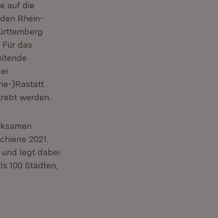
e auf die
 den Rhein-
ürttemberg
(Öffnet in neuem Fenster)
. Für das
eitende
der
he-)Rastatt
rebt werden.
irksamen
chiene 2021.
 und legt dabei
ls 100 Städten,