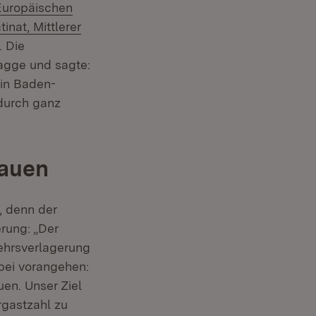
Extern:
Europäischen
)
tinat, Mittlerer
fnet in neuem Fenster)
. Die
uem Fenster)
agge und sagte:
 in Baden-
durch ganz
bauen
(Öffnet in neuem Fenster)
, denn der
rung: „Der
ehrsverlagerung
bei vorangehen:
en. Unser Ziel
rgastzahl zu