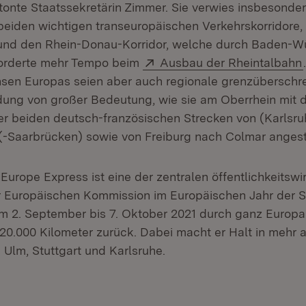
tonte Staatssekretärin Zimmer. Sie verwies insbesonder
eiden wichtigen transeuropäischen Verkehrskorridore,
 und den Rhein-Donau-Korridor, welche durch Baden-W
Extern:
forderte mehr Tempo beim
Ausbau der Rheintalbahn
n Europas seien aber auch regionale grenzüberschr
ung von großer Bedeutung, wie sie am Oberrhein mit 
er beiden deutsch-französischen Strecken von (Karlsru
-Saarbrücken) sowie von Freiburg nach Colmar angest
Europe Express ist eine der zentralen öffentlichkeitsw
Europäischen Kommission im Europäischen Jahr der S
om 2. September bis 7. Oktober 2021 durch ganz Europa
20.000 Kilometer zurück. Dabei macht er Halt in mehr a
 Ulm, Stuttgart und Karlsruhe.