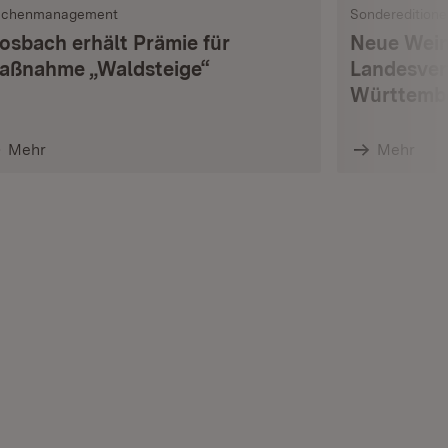
ächenmanagement
Sondereditione
osbach erhält Prämie für
Neue Wein
aßnahme „Waldsteige“
Landesver
Württembe
Mehr
Mehr