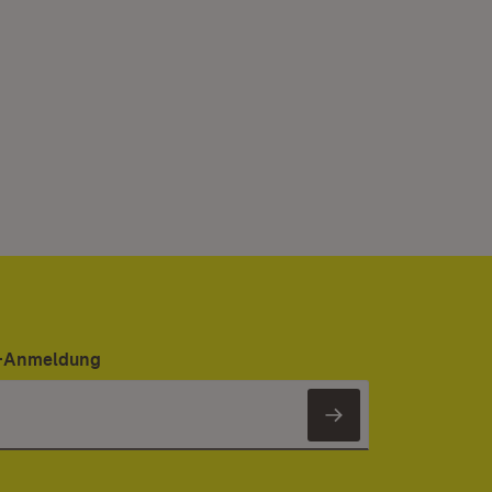
er-Anmeldung
Newsletter 