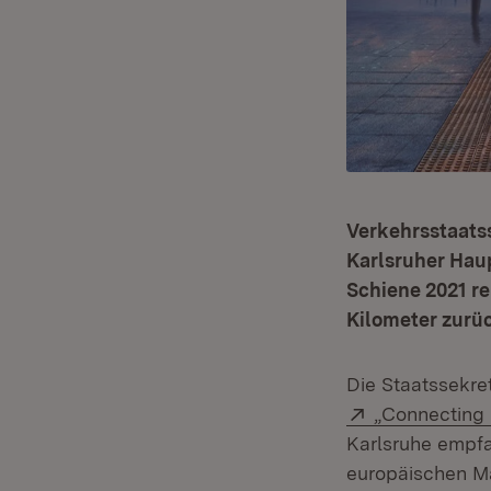
Verkehrsstaats
Karlsruher Hau
Schiene 2021 re
Kilometer zurü
Die Staatssekre
Extern:
„Connecting
Karlsruhe empfa
europäischen Ma