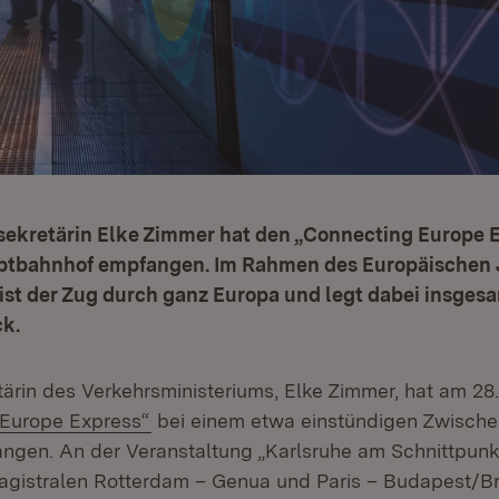
sekretärin Elke Zimmer hat den „Connecting Europe 
ptbahnhof empfangen. Im Rahmen des Europäischen 
ist der Zug durch ganz Europa und legt dabei insges
ck.
tärin des Verkehrsministeriums, Elke Zimmer, hat am 2
(Öffnet in neuem Fenster)
 Europe Express“
bei einem etwa einstündigen Zwischen
ngen. An der Veranstaltung „Karlsruhe am Schnittpunk
gistralen Rotterdam – Genua und Paris – Budapest/Br