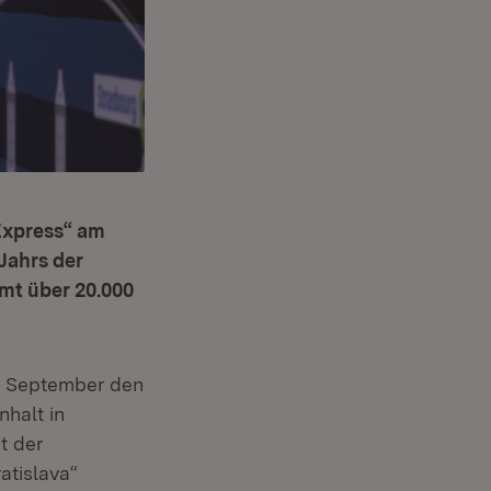
Express“ am
Jahrs der
amt über 20.000
8. September den
halt in
t der
atislava“