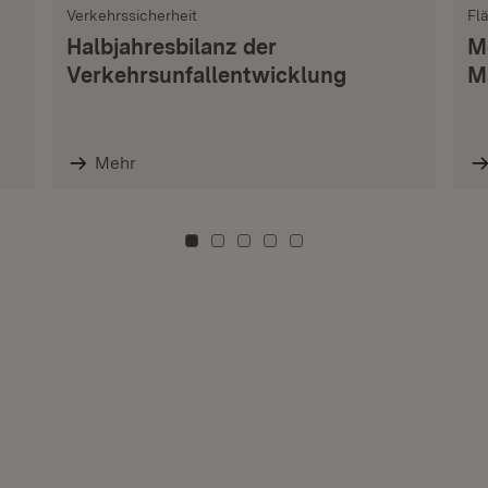
Verkehrssicherheit
Fl
Halbjahresbilanz der
M
Verkehrsunfallentwicklung
M
Mehr
Zu Kachel: 0
Zu Kachel: 3
Zu Kachel: 6
Zu Kachel: 9
Zu Kachel: 12