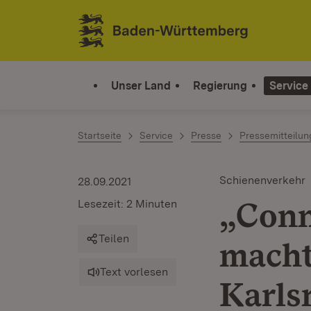
Zum Inhalt springen
Link zur Startseite
Unser Land
Regierung
Service
Startseite
Service
Presse
Pressemitteilu
Schienenverkehr
28.09.2021
„Conn
Lesezeit: 2 Minuten
Teilen
macht
Text vorlesen
Karls