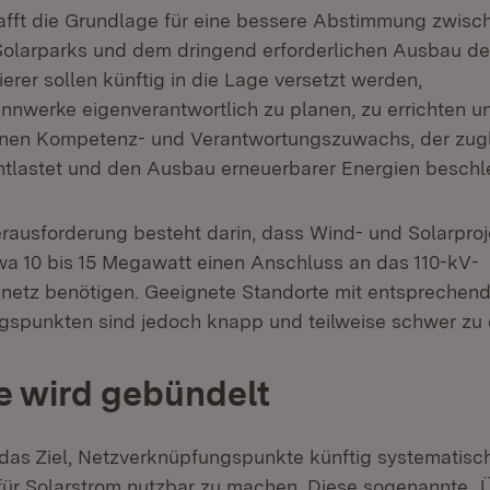
afft die Grundlage für eine bessere Abstimmung zwis
Solarparks und dem dringend erforderlichen Ausbau d
ierer sollen künftig in die Lage versetzt werden,
nwerke eigenverantwortlich zu planen, zu errichten un
inen Kompetenz- und Verantwortungszuwachs, der zugl
ntlastet und den Ausbau erneuerbarer Energien beschle
erausforderung besteht darin, dass Wind- und Solarproj
wa 10 bis 15 Megawatt einen Anschluss an das 110-kV-
etz benötigen. Geeignete Standorte mit entsprechen
spunkten sind jedoch knapp und teilweise schwer zu 
e wird gebündelt
das Ziel, Netzverknüpfungspunkte künftig systematisc
für Solarstrom nutzbar zu machen. Diese sogenannte 