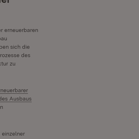
r erneuerbaren
bau
ben sich die
Prozesse des
tur zu
rneuerbarer
 des Ausbaus
n
 einzelner