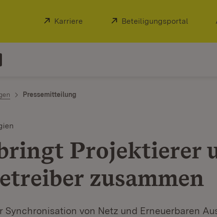
Extern:
Karriere
(Öffnet in neuem Fenster)
Extern:
Beteiligungsportal
(Öffnet
ngen
Pressemitteilung
gien
bringt Projektierer 
etreiber zusammen
ur Synchronisation von Netz und Erneuerbaren A