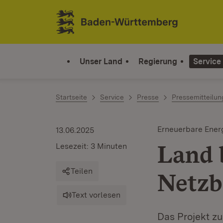
Zum Inhalt springen
Link zur Startseite
Unser Land
Regierung
Service
Startseite
Service
Presse
Pressemitteilu
Erneuerbare Ener
13.06.2025
Land 
Lesezeit: 3 Minuten
Teilen
Netzb
Text vorlesen
Das Projekt z