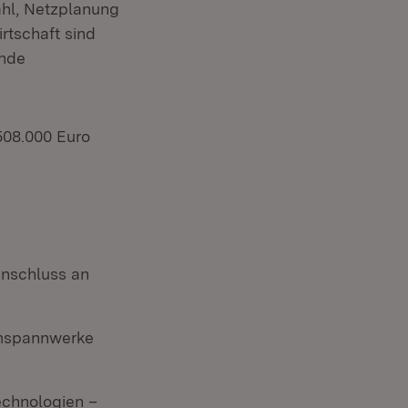
ahl, Netzplanung
rtschaft sind
ende
508.000 Euro
Anschluss an
eumspannwerke
echnologien –