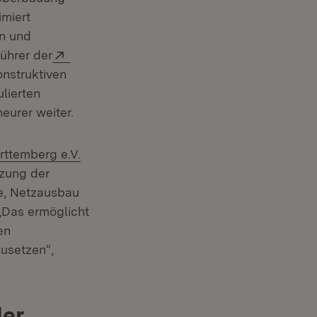
imiert
rn und
Extern:
ührer der
Fenster)
onstruktiven
lierten
eurer weiter.
rttemberg e.V.
tzung der
e, Netzausbau
„Das ermöglicht
en
zusetzen“,
der