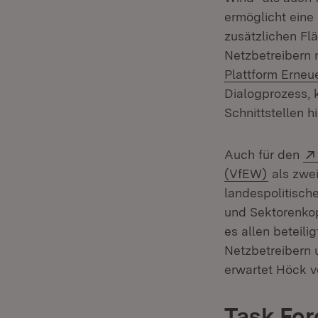
ermöglicht eine 
zusätzlichen Fl
Netzbetreibern 
Plattform Erne
Dialogprozess, 
Schnittstellen 
Auch für den
(Öffnet 
(VfEW)
als zwei
landespolitisch
und Sektorenkop
es allen beteil
Netzbetreibern u
erwartet Höck v
Task For