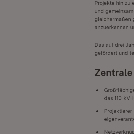
Projekte hin zu
und gemeinsamer
gleichermaßen 
anzuerkennen un
Das auf drei Ja
gefördert und tei
Zentrale
Großflächig
das 110-kV-
Projektiere
eigenverant
Netzverknüp