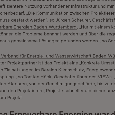
effizientere Nutzung vorhandener Infrastruktur und min
ächenbedarf. „Die Kommunikation zwischen Projektiere
muss gestärkt werden“, so Jürgen Scheurer, Geschäftsf
(Öffnet in neuem 
uerbare Energien Baden-Württemberg
. „Nur mit einem k
können die Probleme benannt werden und über die regu
hinaus gemeinsame Lösungen gefunden werden“, so Sch
Extern:
Verband für Energie- und Wasserwirtschaft Baden-Wü
in neuem Fenster)
ter Projektpartner ist das Projekt eine „Konkrete Umse
en Zielsetzungen im Bereich Klimaschutz, Energiewend
plung“, so Torsten Höck, Geschäftsführer des VfEWs. 
igten Akteuren, von der Genehmigungsbehörde, bis zu d
nd den Projektierern, Projekte schneller als bisher um
om Projekt.
ce Erneuerbare Energien war 