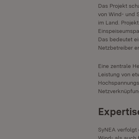
Das Projekt sch
von Wind- und 
im Land. Projekt
Einspeiseumspan
Das bedeutet e
Netzbetreiber e
Eine zentrale H
Leistung von et
Hochspannungsn
Netzverknüpfung
Expertis
SyNEA verfolgt 
Wind- als auch 