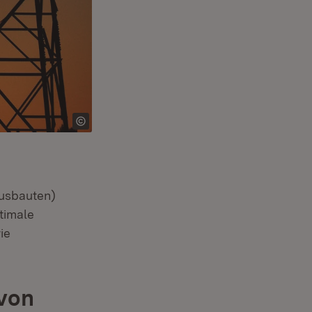
Ausbauten)
timale
ie
von