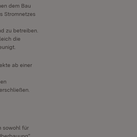
chen dem Bau
es Stromnetzes
d zu betreiben.
eich die
unigt.
ekte ab einer
den
erschließen.
h sowohl für
„Überbauung“