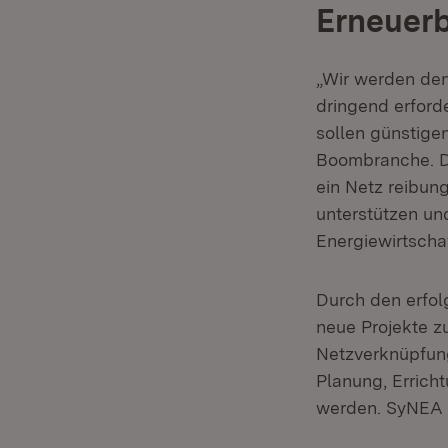
Erneuerb
„Wir werden de
dringend erford
sollen günstige
Boombranche. D
ein Netz reibun
unterstützen und
Energiewirtschaf
Durch den erfol
neue Projekte z
Netzverknüpfung
Planung, Errich
werden. SyNEA s