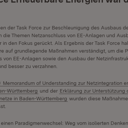
en der Task Force zur Beschleunigung des Ausbaus de
n die Themen Netzanschluss von EE-Anlagen und Aus
r in den Fokus gerückt. Als Ergebnis der Task Force ha
ure auf grundlegende Maßnahmen verständigt, um die 
 von EE-Anlagen sowie den Ausbau der Netzinfrastruk
nd besser zu verzahnen.
Extern:
Memorandum of Understanding zur Netzintegration e
(Öffnet in neuem Fenster)
den-Württemberg
und der
Erklärung zur Unterstützung
lnetze in Baden-Württemberg
wurden diese Maßnahme
st.
 einen Paradigmenwechsel: Weg vom isolierten Denken