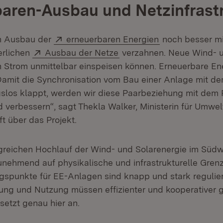
aren-Ausbau und Netzinfrast
Extern:
(Öffnet in neue
n Ausbau der
erneuerbaren Energien
noch besser m
Extern:
(Öffnet in neuem Fenster
erlichen
Ausbau der Netze
verzahnen. Neue Wind- u
n Strom unmittelbar einspeisen können. Erneuerbare Ene
amit die Synchronisation vom Bau einer Anlage mit d
gslos klappt, werden wir diese Paarbeziehung mit dem
 verbessern“, sagt Thekla Walker, Ministerin für Umwel
t über das Projekt.
greichen Hochlauf der Wind- und Solarenergie im Süd
unehmend auf physikalische und infrastrukturelle Gren
spunkte für EE-Anlagen sind knapp und stark reguliert
tung und Nutzung müssen effizienter und kooperativer g
etzt genau hier an.