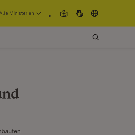
 in neuem Fenster)
Alle Ministerien
und
usbauten