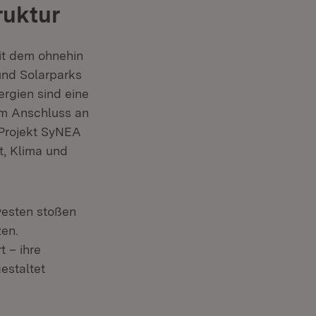
ruktur
m Fenster)
it dem ohnehin
)
nd Solarparks
rgien sind eine
em Anschluss an
 Projekt SyNEA
t, Klima und
westen stoßen
zen.
 – ihre
estaltet