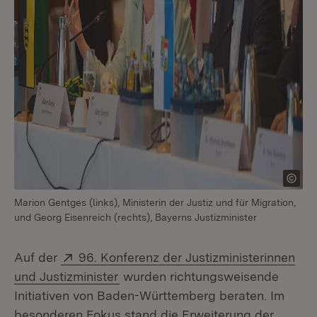
Marion Gentges (links), Ministerin der Justiz und für Migration,
und Georg Eisenreich (rechts), Bayerns Justizminister
Extern:
Auf der
96. Konferenz der Justizministerinnen
(Öffnet in neuem Fenster)
und Justizminister
wurden richtungsweisende
Initiativen von Baden-Württemberg beraten. Im
besonderen Fokus stand die Erweiterung der