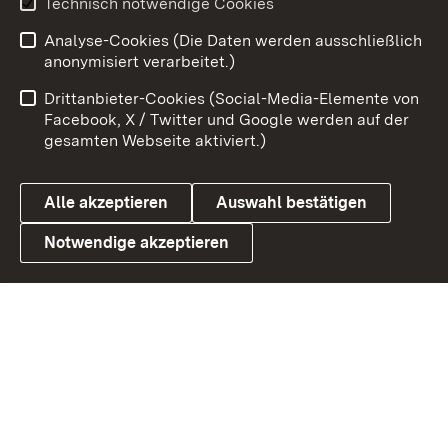
Technisch notwendige Cookies
Analyse-Cookies (Die Daten werden ausschließlich
Zum 
anonymisiert verarbeitet.)
Impressum
Kontakt
Drittanbieter-Cookies (Social-Media-Elemente von
Benutzungshinweise
Barrierefreiheit
Facebook, X / Twitter und Google werden auf der
gesamten Webseite aktiviert.)
Datenschutz
Cookies
Alle akzeptieren
Auswahl bestätigen
Notwendige akzeptieren
Link zum Landesportal