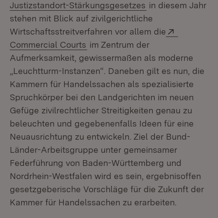
(Öffnet in neuem 
Justizstandort-Stärkungsgesetzes
in diesem Jahr
stehen mit Blick auf zivilgerichtliche
Extern:
Wirtschaftsstreitverfahren vor allem die
(Öffnet in neuem Fenster)
Commercial Courts
im Zentrum der
Aufmerksamkeit, gewissermaßen als moderne
„Leuchtturm-Instanzen“. Daneben gilt es nun, die
Kammern für Handelssachen als spezialisierte
Spruchkörper bei den Landgerichten im neuen
Gefüge zivilrechtlicher Streitigkeiten genau zu
beleuchten und gegebenenfalls Ideen für eine
Neuausrichtung zu entwickeln. Ziel der Bund-
Länder-Arbeitsgruppe unter gemeinsamer
Federführung von Baden-Württemberg und
Nordrhein-Westfalen wird es sein, ergebnisoffen
gesetzgeberische Vorschläge für die Zukunft der
Kammer für Handelssachen zu erarbeiten.