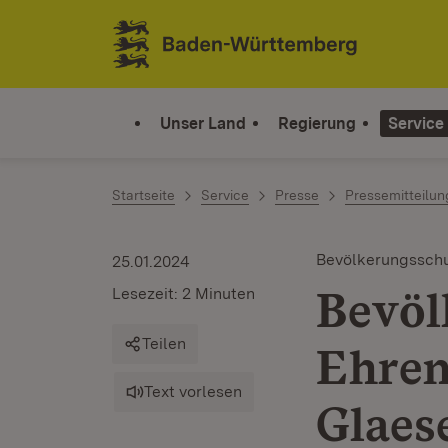
Zum Inhalt springen
Link zur Startseite
Unser Land
Regierung
Service
Startseite
Service
Presse
Pressemitteilu
Bevölkerungssch
25.01.2024
Bevöl
Lesezeit: 2 Minuten
Teilen
Ehren
Text vorlesen
Glaes