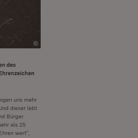
en des
-Ehrenzeichen
zeigen uns mehr
net in neuem Fenster)
 Und dieser lebt
d Bürger.
ehr als 25
Ehren wert“,