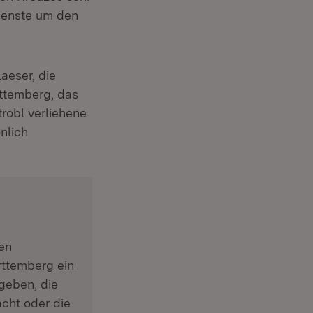
dienste um den
laeser, die
ttemberg, das
robl verliehene
nlich
en
rttemberg ein
geben, die
cht oder die