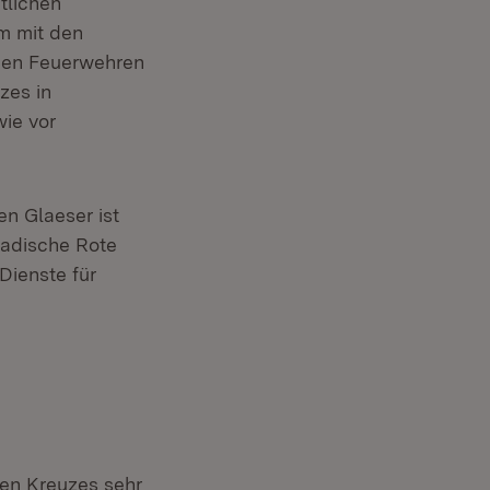
tlichen
m mit den
 den Feuerwehren
zes in
ie vor
n Glaeser ist
Badische Rote
Dienste für
en Kreuzes sehr