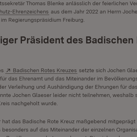
tssekretär Thomas Blenke anlässlich der feierlichen Ve
(Öffnet in neuem Fenster)
hutz-Ehrenzeichens
aus dem Jahr 2022 an Herrn Joch
 im Regierungspräsidium Freiburg.
iger Präsident des Badischen
Extern:
(Öffnet in neuem Fenste
es
Badischen Rotes Kreuzes
setzte sich Jochen Gla
 für das Ehrenamt und das Miteinander im Bevölkerung
der Verleihung und Aushändigung der Ehrungen für das
nnte Jochen Glaeser leider nicht teilnehmen, weshalb 
Kreis nachgeholt wurde.
r hat das Badische Rote Kreuz maßgebend mitgeprägt 
s besonders auf das Miteinander der einzelnen Organis