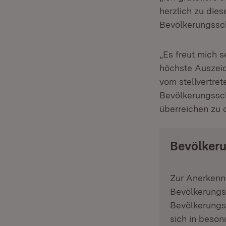
herzlich zu die
Bevölkerungssch
„Es freut mich s
höchste Auszei
vom stellvertre
Bevölkerungssch
überreichen zu 
Bevölker
Zur Anerkenn
Bevölkerungs
Bevölkerungs
sich in beso