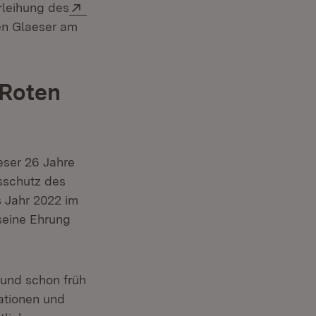
Extern:
rleihung des
en Glaeser am
 Roten
r)
eser 26 Jahre
sschutz des
 Jahr 2022 im
seine Ehrung
und schon früh
ationen und