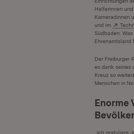
Einrichtungen d
Helferinnen und
Kameradinnen un
Exter
und im
Techn
Südbaden. Was i
Ehrenamtsland N
Der Freiburger 
es dank seines 
Kreuz so weiterz
Menschen in Not
Enorme 
Bevölke
„Ich gratuliere