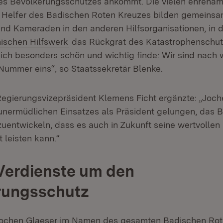
es Bevölkerungsschutzes ankommt. Die vielen ehrenam
 Helfer des Badischen Roten Kreuzes bilden gemeinsa
d Kameraden in den anderen Hilfsorganisationen, in
n:
(Öffnet in neuem Fenster)
ischen Hilfswerk
das Rückgrat des Katastrophenschut
ch besonders schön und wichtig finde: Wir sind nach w
ummer eins“, so Staatssekretär Blenke.
Regierungsvizepräsident Klemens Ficht ergänzte: „Joche
unermüdlichen Einsatzes als Präsident gelungen, das 
uentwickeln, dass es auch in Zukunft seine wertvollen 
 leisten kann.“
Verdienste um den
rungsschutz
 Jochen Glaeser im Namen des gesamten Badischen Rot