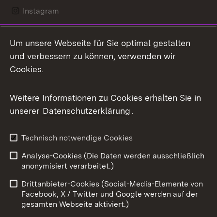
Instagram
LinkedIn
Um unsere Webseite für Sie optimal gestalten
Mastodon
und verbessern zu können, verwenden wir
Cookies.
Messenger
Social Wall
Weitere Informationen zu Cookies erhalten Sie in
unserer
Datenschutzerklärung
.
X / Twitter
Youtube
Technisch notwendige Cookies
Analyse-Cookies (Die Daten werden ausschließlich
Zum 
anonymisiert verarbeitet.)
Impressum
Kontakt
Drittanbieter-Cookies (Social-Media-Elemente von
Benutzungshinweise
Barrierefreiheit
Facebook, X / Twitter und Google werden auf der
gesamten Webseite aktiviert.)
Datenschutz
Cookies