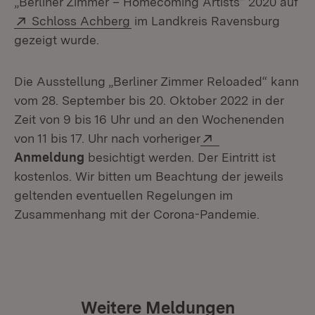
„Berliner Zimmer – Homecoming Artists“ 2020 auf
Extern:
(Öffnet in neuem Fenster)
Schloss Achberg
im Landkreis Ravensburg
gezeigt wurde.
Die Ausstellung „Berliner Zimmer Reloaded“ kann
vom 28. September bis 20. Oktober 2022 in der
Zeit von 9 bis 16 Uhr und an den Wochenenden
Extern:
(Öffnet in neuem
von 11 bis 17. Uhr nach vorheriger
Anmeldung
besichtigt werden. Der Eintritt ist
kostenlos. Wir bitten um Beachtung der jeweils
geltenden eventuellen Regelungen im
Zusammenhang mit der Corona-Pandemie.
Weitere Meldungen