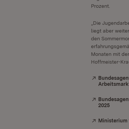
Prozent.
„Die Jugendarbe
liegt aber weite
den Sommermona
erfahrungsgemäß
Monaten mit dem
Hoffmeister-Kra
Extern:
Bundesagent
Arbeitsmark
Extern:
Bundesagentu
2025
(Öffnet
Extern:
Ministerium 