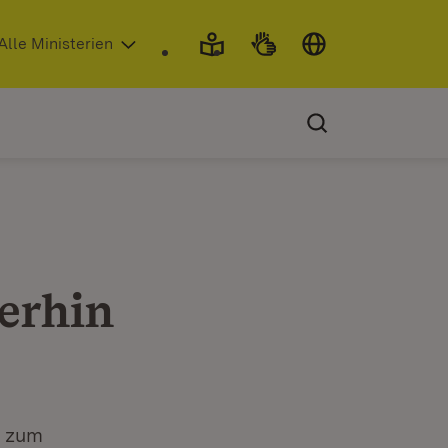
 in neuem Fenster)
Alle Ministerien
erhin
h zum