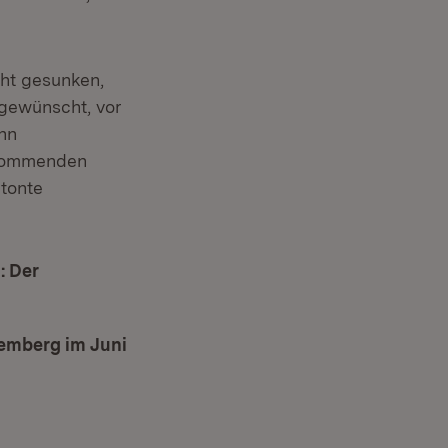
cht gesunken,
 gewünscht, vor
nn
 kommenden
tonte
: Der
temberg im Juni
n neuem Fenster)