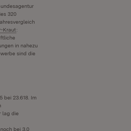
 Bundesagentur
ies 320
ahresvergleich
r-Kraut
:
ftliche
lungen in nahezu
ewerbe sind die
t
5 bei 23.618. Im
n
 lag die
 noch bei 3,0