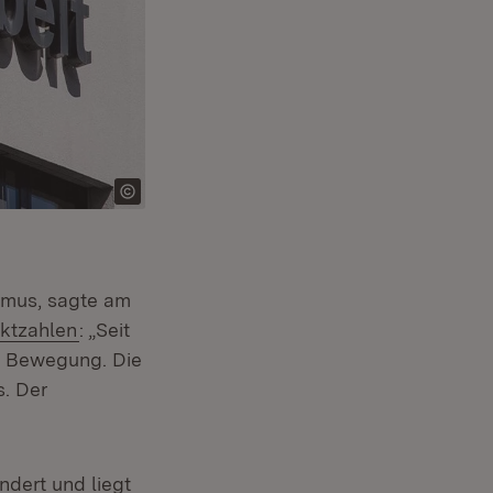
ismus, sagte am
(Öffnet in neuem Fenster)
rktzahlen
: „Seit
m Bewegung. Die
s. Der
ndert und liegt