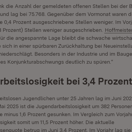
nk die Anzahl der gemeldeten offenen Stellen bei der
ht und lag bei 75.768. Gegenüber dem Vormonat waren d
 0,4 Prozent ausgeschriebene Stellen weniger. Im Vorj
3 Prozent) Stellen weniger ausgeschrieben.
Hoffmeiste
ür die angespannte Lage bleibt die schwache wirtscha
e sich in einer spürbaren Zurückhaltung bei Neueinstel
niederschlägt. Besonders in der Industrie und im Baug
es Konjunkturabschwungs deutlich zu spüren.“
beitslosigkeit bei 3,4 Prozen
eitslosen Jugendlichen unter 25 Jahren lag im Juni 202
ai 2025 ist die Jugendarbeitslosigkeit um 382 Persone
 minus 1,6 Prozent gesunken. Im Vergleich zum Vorjahr
igkeit somit um 11,5 Prozent höher. Die aktuelle
enquote betrug im Juni 3,4 Prozent. Im Vorjahr lag sie