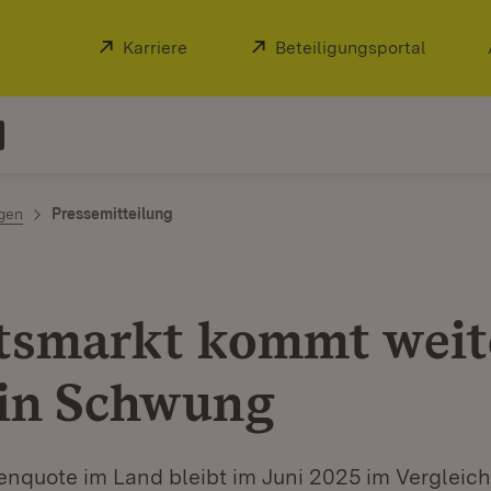
Extern:
Karriere
(Öffnet in neuem Fenster)
Extern:
Beteiligungsportal
(Öffnet
ngen
Pressemitteilung
tsmarkt kommt weit
 in Schwung
senquote im Land bleibt im Juni 2025 im Vergleic