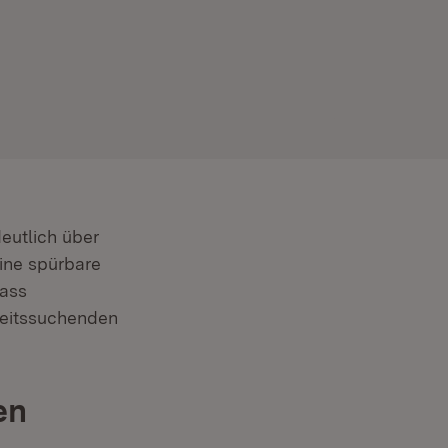
eutlich über
ine spürbare
dass
beitssuchenden
en