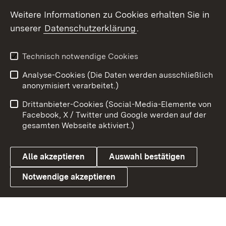
Social Wall
Weitere Informationen zu Cookies erhalten Sie in
unserer
Datenschutzerklärung
.
X / Twitter
Youtube
Technisch notwendige Cookies
Analyse-Cookies (Die Daten werden ausschließlich
Zum 
anonymisiert verarbeitet.)
Impressum
Kontakt
Drittanbieter-Cookies (Social-Media-Elemente von
Benutzungshinweise
Barrierefreiheit
Facebook, X / Twitter und Google werden auf der
gesamten Webseite aktiviert.)
Datenschutz
Cookies
Alle akzeptieren
Auswahl bestätigen
Notwendige akzeptieren
Link zum Landesportal