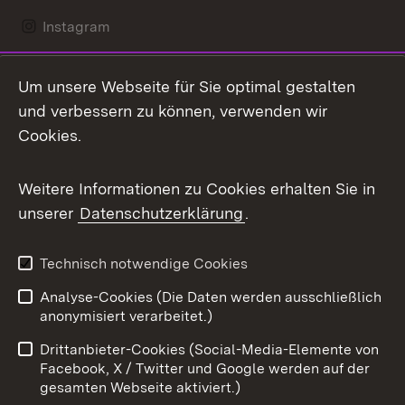
Instagram
LinkedIn
Um unsere Webseite für Sie optimal gestalten
Mastodon
und verbessern zu können, verwenden wir
Cookies.
Messenger
Social Wall
Weitere Informationen zu Cookies erhalten Sie in
unserer
Datenschutzerklärung
.
X / Twitter
Youtube
Technisch notwendige Cookies
Analyse-Cookies (Die Daten werden ausschließlich
Zum 
anonymisiert verarbeitet.)
Impressum
Kontakt
Drittanbieter-Cookies (Social-Media-Elemente von
Benutzungshinweise
Barrierefreiheit
Facebook, X / Twitter und Google werden auf der
gesamten Webseite aktiviert.)
Datenschutz
Cookies