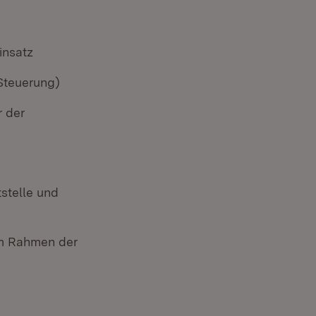
insatz
Steuerung)
r der
tstelle und
 im Rahmen der