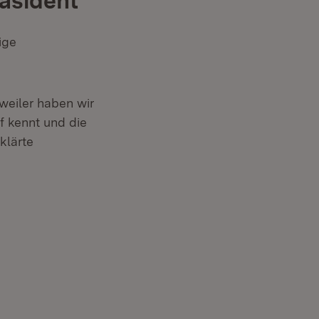
räsident
ige
tweiler haben wir
f kennt und die
klärte