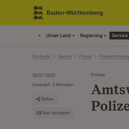
Zum Inhalt springen
Link zur Startseite
Unser Land
Regierung
Service
Startseite
Service
Presse
Pressemitteilu
Polizei
26.07.2022
Amtsw
Lesezeit: 2 Minuten
Teilen
Poliz
Text vorlesen