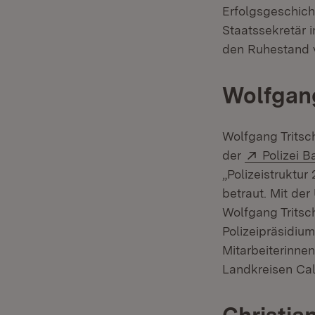
Erfolgsgeschich
Staatssekretär 
den Ruhestand v
Wolfgang
Wolfgang Tritsch
Extern:
der
Polizei 
„Polizeistruktu
betraut. Mit de
Wolfgang Tritsc
Polizeipräsidiu
Mitarbeiterinne
Landkreisen Cal