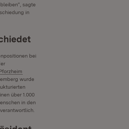
bleiben“, sagte
bschiedung in
chiedet
enpositionen bei
der
(Öffnet in neuem Fenster)
 Pforzheim
ttemberg wurde
ukturierten
inen über 1.000
Menschen in den
 verantwortlich.