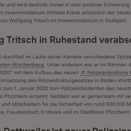
te und wird deshalb immer in sehr positiver Erinnerung 
im Innenministerium Wilfried Klenk anlässlich der Vera
on Wolfgang Tritsch im Innenministerium in Stuttgart.
 Tritsch in Ruhestand verabs
 durchlief im Laufe seiner Karriere verschiedene Spitz
(Öffnet in neuem Fenster)
Baden-Württemberg
. Unter anderem war er im Rahmen 
Extern:
r 2020“ mit dem Aufbau des neuen
Polizeipräsidiums
r Umsetzung des Polizeistrukturgesetzes in Baden-Wür
h zum 1. Januar 2020 zum Polizeipräsidenten des neustr
ms Pforzheim ernannt. Seitdem war er gemeinsam mit se
n und Mitarbeitern für die Sicherheit von rund 600.000 
w, Freudenstadt, Enzkreis und im Stadtkreis Pforzheim