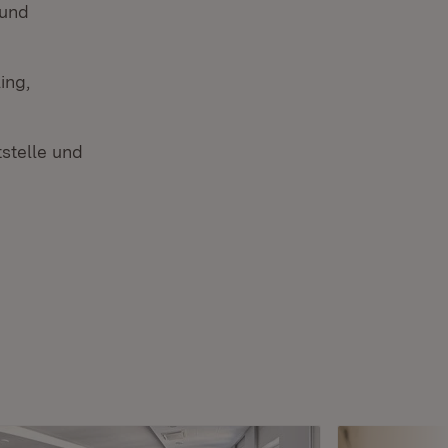
 und
ing,
tstelle und