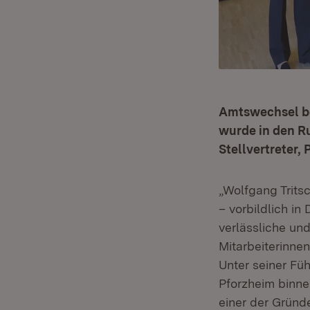
Amtswechsel be
wurde in den R
Stellvertreter, 
„Wolfgang Tritsc
– vorbildlich i
verlässliche un
Mitarbeiterinne
Unter seiner Fü
Pforzheim binne
einer der Gründe