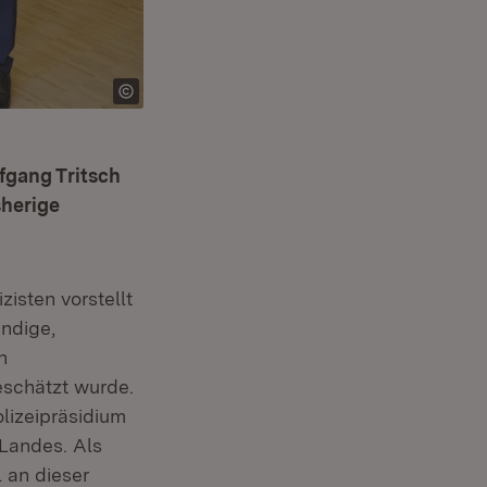
fgang Tritsch
sherige
zisten vorstellt
ändige,
n
eschätzt wurde.
lizeipräsidium
 Landes. Als
l an dieser