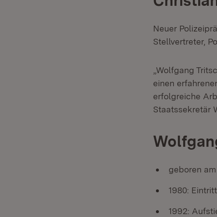
Christia
Neuer Polizeipr
Stellvertreter, P
„Wolfgang Tritsc
einen erfahrenen
erfolgreiche Arb
Staatssekretär 
Wolfgang
geboren am 
1980: Eintrit
1992: Aufst