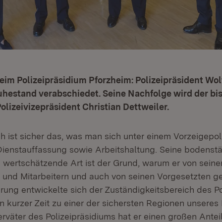
im Polizeipräsidium Pforzheim: Polizeipräsident Wol
uhestand verabschiedet. Seine Nachfolge wird der bi
Polizeivizepräsident Christian Dettweiler.
h ist sicher das, was man sich unter einem Vorzeigepoli
n Dienstauffassung sowie Arbeitshaltung. Seine bodenst
d wertschätzende Art ist der Grund, warum er von seine
n und Mitarbeitern und auch von seinen Vorgesetzten g
hrung entwickelte sich der Zuständigkeitsbereich des Po
n kurzer Zeit zu einer der sichersten Regionen unseres
rväter des Polizeipräsidiums hat er einen großen Antei