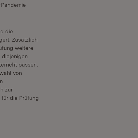
a-Pandemie
rd die
gert. Zusätzlich
rüfung weitere
 diejenigen
erricht passen.
rwahl von
en
h zur
für die Prüfung