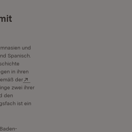
mit
Gymnasien und
und Spanisch.
schichte
gen in ihren
Extern:
 Gemäß der
 Fenster)
inge zwei ihrer
nd den
sfach ist ein
 Baden-