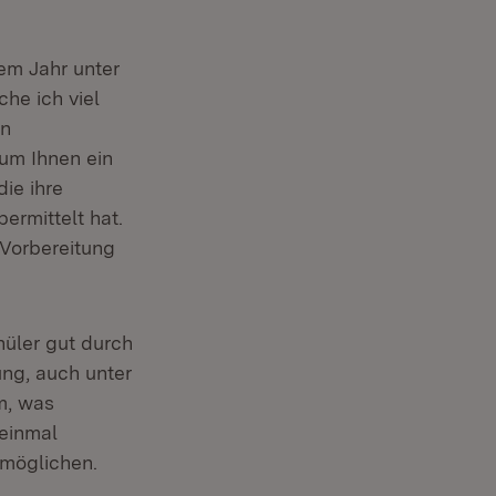
sem Jahr unter
he ich viel
en
um Ihnen ein
die ihre
ermittelt hat.
 Vorbereitung
hüler gut durch
ng, auch unter
m, was
einmal
rmöglichen.