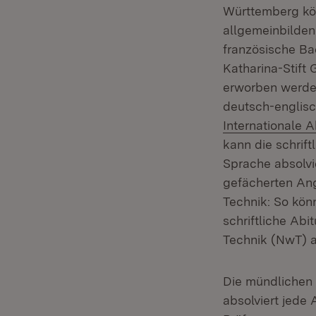
Württemberg kö
allgemeinbilden
französische B
Katharina-Stift 
erworben werden
deutsch-englisc
Internationale 
kann die schrift
Sprache absolvi
gefächerten Ang
Technik: So kön
schriftliche Ab
Technik (NwT) 
Die mündlichen P
absolviert jede 