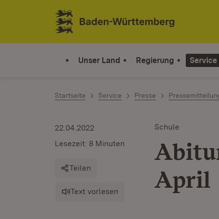
Zum Inhalt springen
Link zur Startseite
Unser Land
Regierung
Service
Startseite
Service
Presse
Pressemitteilu
Schule
22.04.2022
Abitu
Lesezeit: 8 Minuten
Teilen
April
Text vorlesen