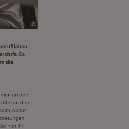
beruflichen
rstufe. Es
m die
ehmen an den
5.800 an den
beim Abitur
orderungen
ie nun ihr