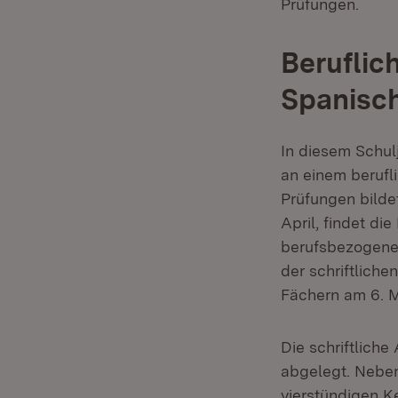
Prüfungen.
Beruflic
Spanisc
In diesem Schul
an einem beruf
Prüfungen bilde
April, findet di
berufsbezogenen
der schriftlich
Fächern am 6. M
Die schriftliche
abgelegt. Neben
vierstündigen K