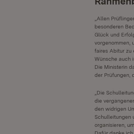
Rahmen
„Allen Prüfling
besonderen Bedi
Glück und Erfo
vorgenommen, u
faires Abitur zu
Wünsche auch in 
Die Ministerin d
der Prüfungen, d
„Die Schulleitu
die vergangenen
den widrigen Um
Schulleitungen 
organisieren, u
Dafür danke ich 