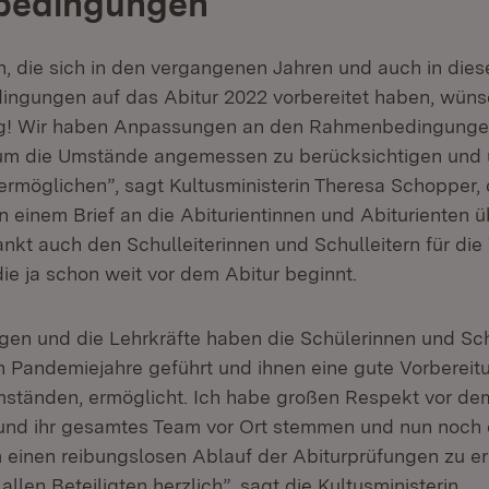
bedingungen
en, die sich in den vergangenen Jahren und auch in die
ngungen auf das Abitur 2022 vorbereitet haben, wünsc
lg! Wir haben Anpassungen an den Rahmenbedingung
m die Umstände angemessen zu berücksichtigen und 
 ermöglichen”, sagt Kultusministerin Theresa Schopper, 
einem Brief an die Abiturientinnen und Abiturienten üb
ankt auch den Schulleiterinnen und Schulleitern für die
ie ja schon weit vor dem Abitur beginnt.
ngen und die Lehrkräfte haben die Schülerinnen und Sc
 Pandemiejahre geführt und ihnen eine gute Vorbereitu
ständen, ermöglicht. Ich habe großen Respekt vor de
und ihr gesamtes Team vor Ort stemmen und nun noch 
m einen reibungslosen Ablauf der Abiturprüfungen zu e
allen Beteiligten herzlich”, sagt die Kultusministerin.