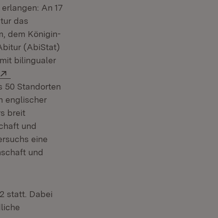
erlangen: An 17
tur das
m, dem Königin-
Abitur (AbiStat)
it bilingualer
Extern:
s 50 Standorten
n englischer
s breit
chaft und
ersuchs eine
nschaft und
2 statt. Dabei
dliche