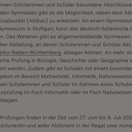
nnen Schülerinnen und Schüler besondere Abschlüsse 
den Gymnasien gibt es die Möglichkeit, neben dem Abi
accalauréat (Abibac) zu erwerben. An einem Gymnasiu
Gymnasium in Stuttgart, kann das deutsch-italienische 
. Des Weiteren gibt es allgemeinbildende Gymnasien m
her Abteilung, an denen Schülerinnen und Schüler das
(Öffnet in neuem Fenster)
Abitur Baden-Württemberg
ablegen können. An mehr al
liche Prüfung in Biologie, Geschichte oder Geographie i
ert werden. Zudem gibt es Schulen mit einem besonder
ebot im Bereich Mathematik, Informatik, Naturwissens
nen Schülerinnen und Schüler Im Rahmen eines Schulv
iturprüfung im Fach Informatik oder im Fach Naturwisse
ablegen.
rüfungen finden in der Zeit vom 27. Juni bis 8. Juli 202
Abiturientin und jeder Abiturient in der Regel zwei mün