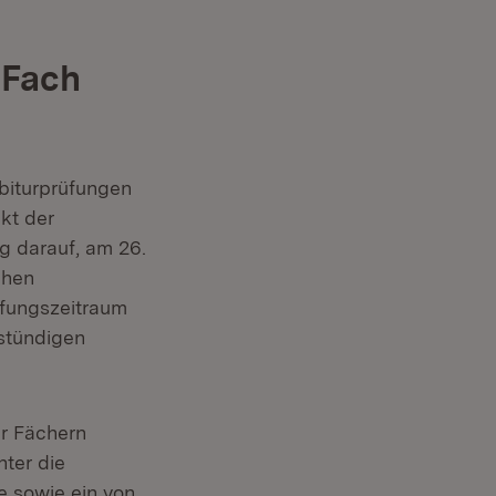
 Fach
Abiturprüfungen
kt der
g darauf, am 26.
chen
üfungszeitraum
istündigen
er Fächern
nter die
e sowie ein von