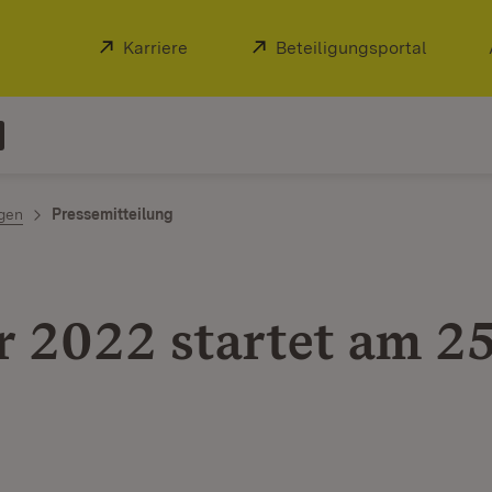
Extern:
Karriere
(Öffnet in neuem Fenster)
Extern:
Beteiligungsportal
(Öffnet
ngen
Pressemitteilung
r 2022 startet am 25