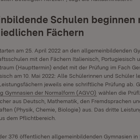
nbildende Schulen beginnen 
iedlichen Fächern
tarten am 25. April 2022 an den allgemeinbildenden 
tsschulen mit den Fächern Italienisch, Portugiesisch 
traum (Haupttermin) endet mit der Prüfung im Fach Ge
sisch am 10. Mai 2022: Alle Schülerinnen und Schüler le
Leistungsfächern jeweils eine schriftliche Prüfung ab.
(Öffnet in neuem
ng Gymnasien der Normalform (AGVO)
wählen die Prüfl
ächer aus Deutsch, Mathematik, den Fremdsprachen u
ten (Physik, Chemie, Biologie) aus. Das dritte Leistung
us dem Pflichtbereich.
der 376 öffentlichen allgemeinbildenden Gymnasien in