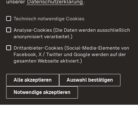
unserer
Datenschutzerklärung
.
X / Twitter
Youtube
Technisch notwendige Cookies
Analyse-Cookies (Die Daten werden ausschließlich
Zum 
anonymisiert verarbeitet.)
Impressum
Kontakt
Drittanbieter-Cookies (Social-Media-Elemente von
Benutzungshinweise
Barrierefreiheit
Facebook, X / Twitter und Google werden auf der
gesamten Webseite aktiviert.)
Datenschutz
Cookies
Alle akzeptieren
Auswahl bestätigen
Notwendige akzeptieren
Link zum Landesportal