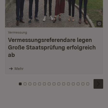
Vermessung
Vermessungsreferendare legen
Große Staatsprüfung erfolgreich
ab
Mehr
Zu Kachel: 0
Zu Kachel: 1
Zu Kachel: 2
Zu Kachel: 3
Zu Kachel: 4
Zu Kachel: 5
Zu Kachel: 6
Zu Kachel: 7
Zu Kachel: 8
Zu Kachel: 9
Zu Kachel: 10
Zu Kachel: 11
Zu Kachel: 12
Zu Kachel: 1
Zu Kachel