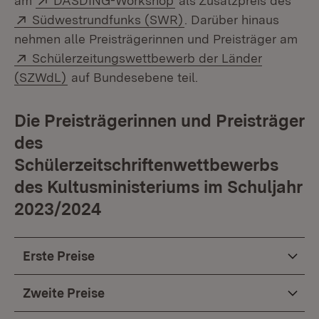
am
DASDING-Workshop
als Zusatzpreis des
Extern:
(Öffnet in neuem Fenst
Südwestrundfunks (SWR)
. Darüber hinaus
nehmen alle Preisträgerinnen und Preisträger am
Extern:
Schülerzeitungswettbewerb der Länder
(Öffnet in neuem Fenster)
(SZWdL)
auf Bundesebene teil.
Die Preisträgerinnen und Preisträger
des
Schülerzeitschriftenwettbewerbs
des Kultusministeriums im Schuljahr
2023/2024
Erste Preise
Zweite Preise