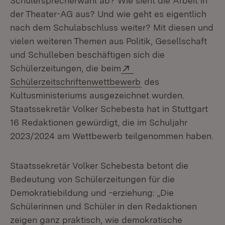
Schülersprecherwahl ab? Wie sieht die Arbeit in
der Theater-AG aus? Und wie geht es eigentlich
nach dem Schulabschluss weiter? Mit diesen und
vielen weiteren Themen aus Politik, Gesellschaft
und Schulleben beschäftigen sich die
Extern:
Schülerzeitungen, die beim
(Öffnet in neuem Fen
Schülerzeitschriftenwettbewerb
des
Kultusministeriums ausgezeichnet wurden.
Staatssekretär Volker Schebesta hat in Stuttgart
16 Redaktionen gewürdigt, die im Schuljahr
2023/2024 am Wettbewerb teilgenommen haben.
Staatssekretär Volker Schebesta betont die
Bedeutung von Schülerzeitungen für die
Demokratiebildung und -erziehung: „Die
Schülerinnen und Schüler in den Redaktionen
zeigen ganz praktisch, wie demokratische