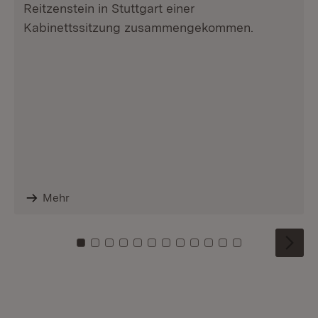
Reitzenstein in Stuttgart einer
Kabinettssitzung zusammengekommen.
Mehr
Zu Kachel: 0
Zu Kachel: 1
Zu Kachel: 2
Zu Kachel: 3
Zu Kachel: 4
Zu Kachel: 5
Zu Kachel: 6
Zu Kachel: 7
Zu Kachel: 8
Zu Kachel: 9
Zu Kachel: 10
Zu Kachel: 11