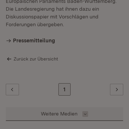
Europäischen Parlaments Baden-Württemberg.
Die Landesregierung hat ihnen dazu ein
Diskussionspapier mit Vorschlägen und
Forderungen übergeben.
Pressemitteilung
Zurück zur Übersicht
Zur letzten Seite
1
Zurück
Weiter
Inhalt auswählen
Weitere Medien