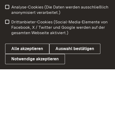
Analyse-Cookies (Die Daten werden ausschließlich
Zum 
anonymisiert verarbeitet.)
Impressum
Kontakt
Drittanbieter-Cookies (Social-Media-Elemente von
Benutzungshinweise
Barrierefreiheit
Facebook, X / Twitter und Google werden auf der
gesamten Webseite aktiviert.)
Datenschutz
Cookies
Alle akzeptieren
Auswahl bestätigen
Notwendige akzeptieren
Link zum Landesportal