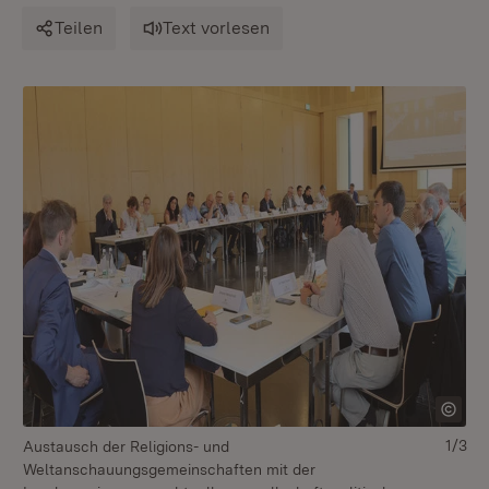
Teilen
Text vorlesen
1/3
Austausch der Religions- und
In
Weltanschauungsgemeinschaften mit der
Pro