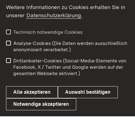
Social Wall
Weitere Informationen zu Cookies erhalten Sie in
unserer
Datenschutzerklärung
.
X / Twitter
Youtube
Technisch notwendige Cookies
Analyse-Cookies (Die Daten werden ausschließlich
Zum 
anonymisiert verarbeitet.)
Impressum
Kontakt
Drittanbieter-Cookies (Social-Media-Elemente von
Benutzungshinweise
Barrierefreiheit
Facebook, X / Twitter und Google werden auf der
gesamten Webseite aktiviert.)
Datenschutz
Cookies
Alle akzeptieren
Auswahl bestätigen
Notwendige akzeptieren
Link zum Landesportal