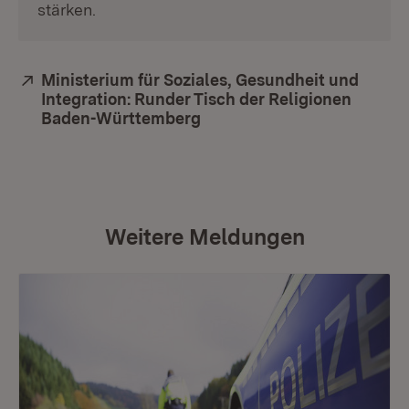
stärken.
Extern:
Ministerium für Soziales, Gesundheit und
Integration: Runder Tisch der Religionen
Baden-Württemberg
(Öffnet in neuem Fenster)
Weitere Meldungen