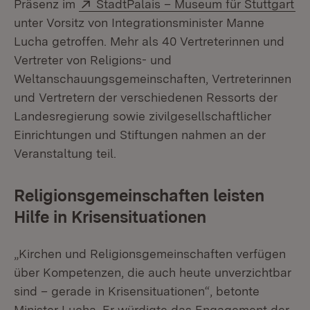
Extern:
(Ö
Präsenz im
StadtPalais – Museum für Stuttgart
unter Vorsitz von Integrationsminister Manne
Lucha getroffen. Mehr als 40 Vertreterinnen und
Vertreter von Religions- und
Weltanschauungsgemeinschaften, Vertreterinnen
und Vertretern der verschiedenen Ressorts der
Landesregierung sowie zivilgesellschaftlicher
Einrichtungen und Stiftungen nahmen an der
Veranstaltung teil.
Religionsgemeinschaften leisten
Hilfe in Krisensituationen
„Kirchen und Religionsgemeinschaften verfügen
über Kompetenzen, die auch heute unverzichtbar
sind – gerade in Krisensituationen“, betonte
Minister Lucha. Er würdigte das Engagement der