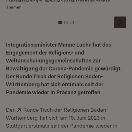
Landesregierung zu aktuellen gesellschaftspolitischen
„I
Themen
Zu Kachel: 0
Zu Kachel: 1
Zu Kachel: 2
Integrationsminister Manne Lucha hat das
Engagement der Religions- und
Weltanschauungsgemeinschaften zur
Bewältigung der Corona-Pandemie gewürdigt.
Der Runde Tisch der Religionen Baden-
Württemberg hat sich erstmals seit der
Pandemie wieder in Präsenz getroffen.
Extern:
Der
Runde Tisch der Religionen Baden-
(Öffnet in neuem Fenster)
Württemberg
hat sich am 19. Juni 2023 in
Stuttgart erstmals seit der Pandemie wieder in