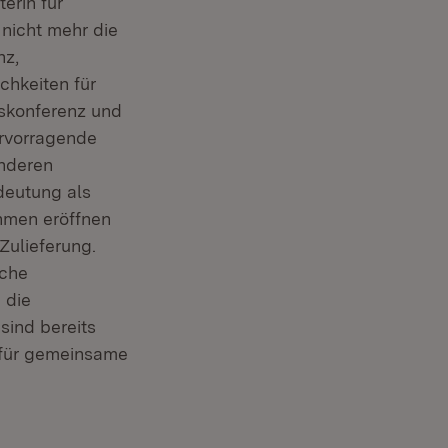
erin für
 nicht mehr die
nz,
chkeiten für
skonferenz und
ervorragende
anderen
deutung als
ehmen eröffnen
Zulieferung.
iche
 die
sind bereits
e für gemeinsame