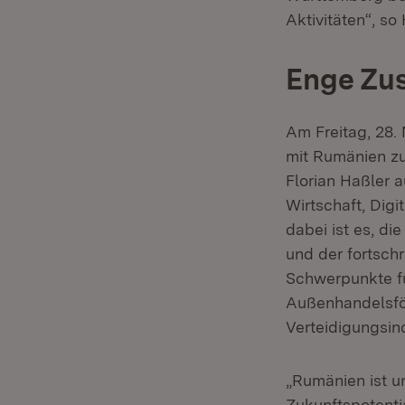
Aktivitäten“, so 
Enge Zus
Am Freitag, 28.
mit Rumänien zu
Florian Haßler 
Wirtschaft, Digi
dabei ist es, d
und der fortschr
Schwerpunkte fü
Außenhandelsför
Verteidigungsind
„Rumänien ist u
Zukunftspotenti