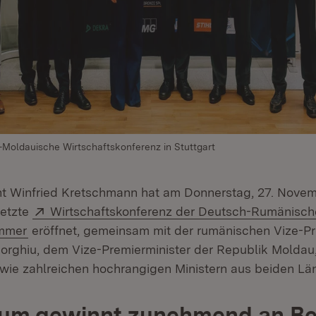
oldauische Wirtschaftskonferenz in Stuttgart
nt Winfried Kretschmann hat am Donnerstag, 27. Novem
Extern:
setzte
Wirtschaftskonferenz der Deutsch-Rumänische
(Öffnet in neuem Fenster)
mmer
eröffnet, gemeinsam mit der rumänischen Vize-Pr
rghiu, dem Vize-Premierminister der Republik Moldau
ie zahlreichen hochrangigen Ministern aus beiden Lä
um gewinnt zunehmend an B