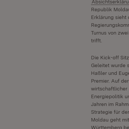
Absichtserkläru
Republik Moldau
Erklärung sieht
Regierungskommi
Turnus von zwe
trifft.
Die Kick-off Sit
Geleitet wurde 
Haßler und Eug
Premier. Auf de
wirtschaftliche
Energiepolitik u
Jahren im Rahm
Strategie für d
Moldau geht mit
Württemberg beg