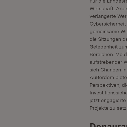
Für die Landesre
Wirtschaft, Arbe
verlängerte Wer
Cybersicherheit 
gemeinsame Win
die Sitzungen d
Gelegenheit zum
Bereichen. Mol
aufstrebender W
sich Chancen in 
Außerdem bietet
Perspektiven, d
Investitionssic
jetzt engagiert
Projekte zu setz
Donaurau