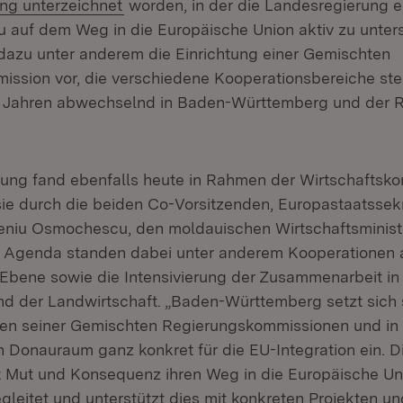
ng unterzeichnet
worden, in der die Landesregierung er
 auf dem Weg in die Europäische Union aktiv zu unters
 dazu unter anderem die Einrichtung einer Gemischten
ssion vor, die verschiedene Kooperationsbereiche ste
i Jahren abwechselnd in Baden-Württemberg und der 
zung fand ebenfalls heute in Rahmen der Wirtschaftskon
sie durch die beiden Co-Vorsitzenden, Europastaatssekr
eniu Osmochescu, den moldauischen Wirtschaftsminist
r Agenda standen dabei unter anderem Kooperationen 
r Ebene sowie die Intensivierung der Zusammenarbeit in
nd der Landwirtschaft. „Baden-Württemberg setzt sich s
en seiner Gemischten Regierungskommissionen und in 
en Donauraum ganz konkret für die EU-Integration ein. D
 Mut und Konsequenz ihren Weg in die Europäische Un
leitet und unterstützt dies mit konkreten Projekten 