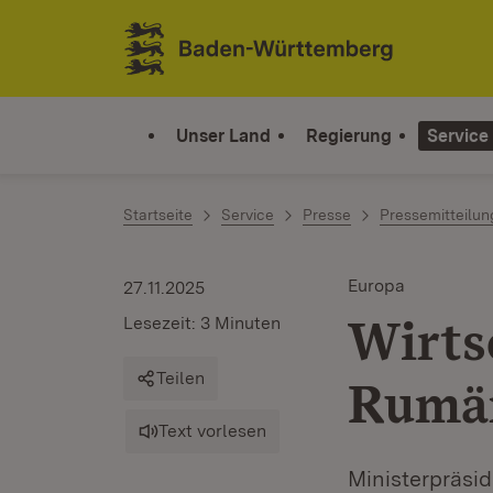
Zum Inhalt springen
Link zur Startseite
Unser Land
Regierung
Service
Startseite
Service
Presse
Pressemitteilu
Europa
27.11.2025
Wirts
Lesezeit: 3 Minuten
Teilen
Rumän
Text vorlesen
Ministerpräsi