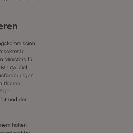
eren
ungskommission
tssekretär
 Ministers für
Miruță. Ziel
ausforderungen
altlichen
f der
eit und der
einem hohen
nergiesektor