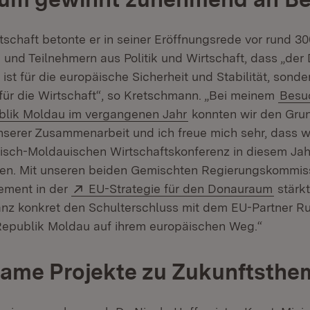
tschaft betonte er in seiner Eröffnungsrede vor rund 30
 und Teilnehmern aus Politik und Wirtschaft, dass „de
l ist für die europäische Sicherheit und Stabilität, sond
für die Wirtschaft“, so Kretschmann. „Bei meinem
Besu
blik Moldau im vergangenen Jahr
konnten wir den Grun
serer Zusammenarbeit und ich freue mich sehr, dass wi
sch-Moldauischen Wirtschaftskonferenz in diesem Jah
en. Mit unseren beiden Gemischten Regierungskommis
Extern:
(Öffne
ment in der
EU-Strategie für den Donauraum
stärk
nz konkret den Schulterschluss mit dem EU-Partner R
 Republik Moldau auf ihrem europäischen Weg.“
ame Projekte zu Zukunftsthe