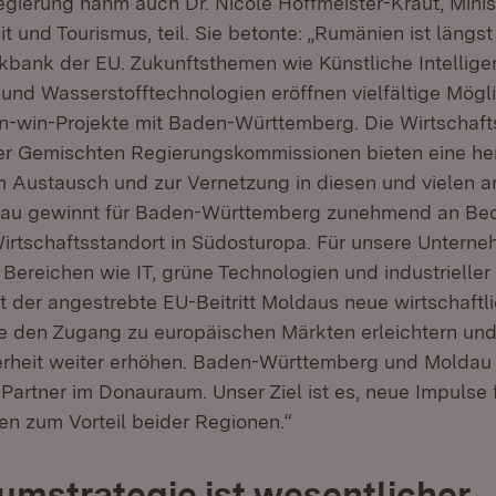
gierung nahm auch Dr. Nicole Hoffmeister-Kraut, Minist
it und Tourismus, teil. Sie betonte: „Rumänien ist längst
kbank der EU. Zukunftsthemen wie Künstliche Intellige
und Wasserstofftechnologien eröffnen vielfältige Mögli
-win-Projekte mit Baden-Württemberg. Die Wirtschaft
er Gemischten Regierungskommissionen bieten eine h
 Austausch und zur Vernetzung in diesen und vielen 
dau gewinnt für Baden-Württemberg zunehmend an Be
irtschaftsstandort in Südosturopa. Für unsere Untern
Bereichen wie IT, grüne Technologien und industrieller 
 der angestrebte EU-Beitritt Moldaus neue wirtschaftl
ie den Zugang zu europäischen Märkten erleichtern und
herheit weiter erhöhen. Baden-Württemberg und Moldau 
e Partner im Donauraum. Unser Ziel ist es, neue Impuls
en zum Vorteil beider Regionen.“
mstrategie ist wesentlicher