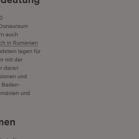
0
r Donauraum
ern auch
ch in Rumänien
dstein legen für
r mit der
r daran
sionen und
t in neuem Fenster)
t Baden-
umänien und
men