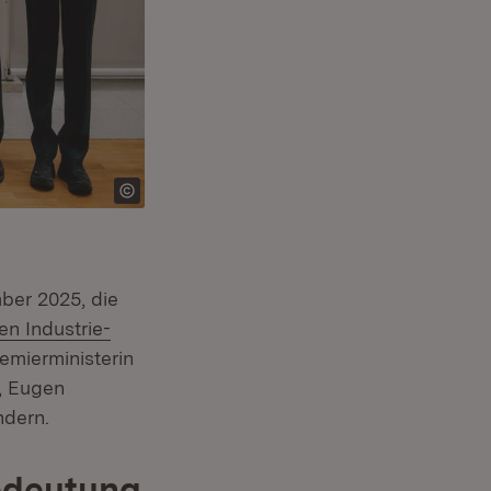
ber 2025, die
n Industrie-
emierministerin
, Eugen
ndern.
edeutung