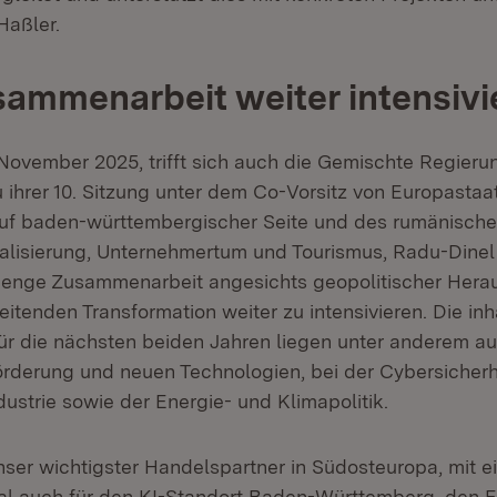
Haßler.
ammenarbeit weiter intensivi
 November 2025, trifft sich auch die Gemischte Regier
 ihrer 10. Sitzung unter dem Co-Vorsitz von Europastaa
auf baden-württembergischer Seite und des rumänischen
talisierung, Unternehmertum und Tourismus, Radu-Dinel 
ie enge Zusammenarbeit angesichts geopolitischer Her
eitenden Transformation weiter zu intensivieren. Die inh
r die nächsten beiden Jahren liegen unter anderem au
derung und neuen Technologien, bei der Cybersicherh
ustrie sowie der Energie- und Klimapolitik.
nser wichtigster Handelspartner in Südosteuropa, mit 
al auch für den KI-Standort Baden-Württemberg, den E