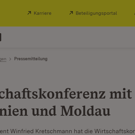
Extern:
Karriere
(Öffnet in neuem Fenster)
Extern:
Beteiligungsportal
(Öffnet
ngen
Pressemitteilung
chaftskonferenz mit
ien und Moldau
dent Winfried Kretschmann hat die Wirtschaftsko