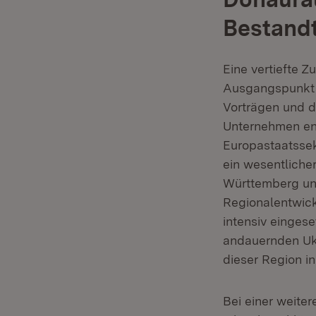
Bestandt
Eine vertiefte 
Ausgangspunkt f
Vorträgen und d
Unternehmen ent
Europastaatssek
ein wesentliche
Württemberg und
Regionalentwick
intensiv einges
andauernden Ukr
dieser Region i
Bei einer weite