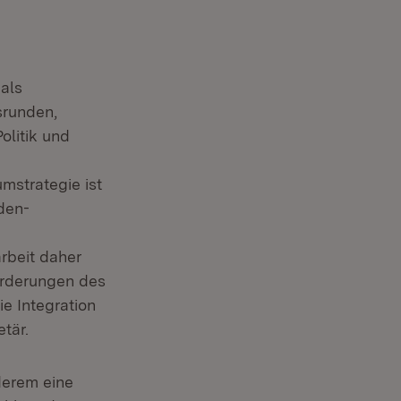
als
srunden,
olitik und
mstrategie ist
den-
rbeit daher
orderungen des
e Integration
tär.
derem eine