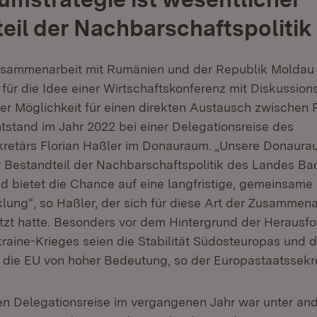
eil der Nachbarschaftspolitik
Zusammenarbeit mit Rumänien und der Republik Moldau 
ür die Idee einer Wirtschaftskonferenz mit Diskussion
er Möglichkeit für einen direkten Austausch zwischen P
stand im Jahr 2022 bei einer Delegationsreise des
retärs Florian Haßler im Donauraum. „Unsere Donaurau
r Bestandteil der Nachbarschaftspolitik des Landes Ba
 bietet die Chance auf eine langfristige, gemeinsame
lung“, so Haßler, der sich für diese Art der Zusammena
etzt hatte. Besonders vor dem Hintergrund der Herausf
aine-Krieges seien die Stabilität Südosteuropas und di
n die EU von hoher Bedeutung, so der Europastaatssekre
ren Delegationsreise im vergangenen Jahr war unter an