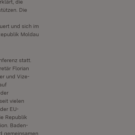
klärt, die
tützen. Die
uert und sich im
Republik Moldau
ferenz statt.
etär Florian
er und Vize-
auf
 der
eit vielen
der EU-
ie Republik
ion. Baden-
und gemeinsamen