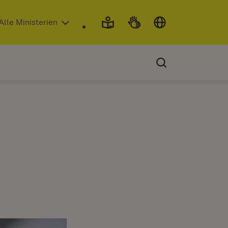
 in neuem Fenster)
Alle Ministerien
Ministerpräsident Winfried Kretschmann spricht 