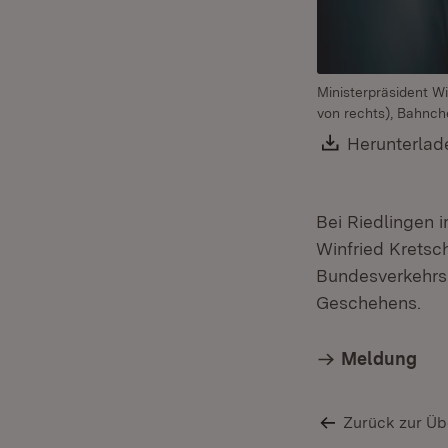
Ministerpräsident Wi
von rechts), Bahnch
Download:
Herunterlad
Bei Riedlingen i
Winfried Kretsc
Bundesverkehrsm
Geschehens.
Meldung
Zurück zur Üb