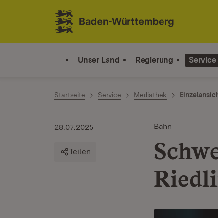
Zum Inhalt springen
Link zur Startseite
Unser Land
Regierung
Service
Startseite
Service
Mediathek
Einzelansic
Bahn
28.07.2025
Schwe
Teilen
Riedl