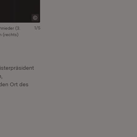
1/5
hnieder (3.
n (rechts)
isterpräsident
,
den Ort des