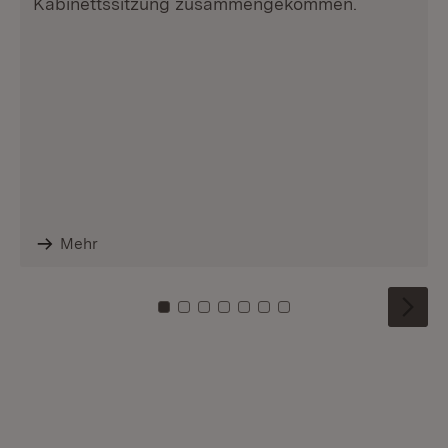
Kabinettssitzung zusammengekommen.
Mehr
Zu Kachel: 0
Zu Kachel: 1
Zu Kachel: 2
Zu Kachel: 3
Zu Kachel: 4
Zu Kachel: 5
Zu Kachel: 6