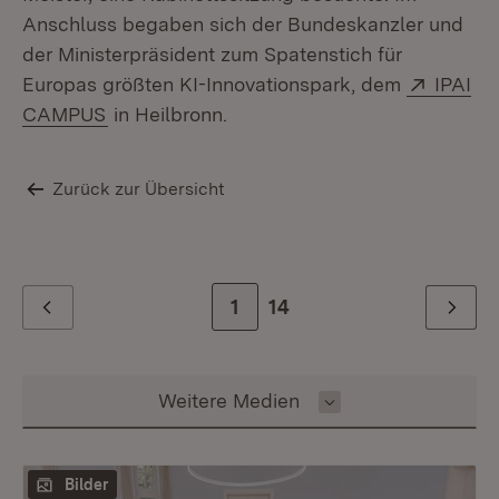
Anschluss begaben sich der Bundeskanzler und
der Ministerpräsident zum Spatenstich für
Extern:
Europas größten KI-Innovationspark, dem
IPAI
(Öffnet in neuem Fenster)
CAMPUS
in Heilbronn.
Zurück zur Übersicht
Zur Seite
1
Zur letzten Seite
14
Zurück
Weiter
Inhalt auswählen
Weitere Medien
Bilder