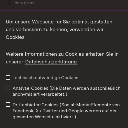
Instagram
LinkedIn
Um unsere Webseite für Sie optimal gestalten
Mastodon
und verbessern zu können, verwenden wir
Cookies.
Messenger
Social Wall
Weitere Informationen zu Cookies erhalten Sie in
unserer
Datenschutzerklärung
.
X / Twitter
Youtube
Technisch notwendige Cookies
Analyse-Cookies (Die Daten werden ausschließlich
Zum 
anonymisiert verarbeitet.)
Impressum
Kontakt
Drittanbieter-Cookies (Social-Media-Elemente von
Benutzungshinweise
Barrierefreiheit
Facebook, X / Twitter und Google werden auf der
gesamten Webseite aktiviert.)
Datenschutz
Cookies