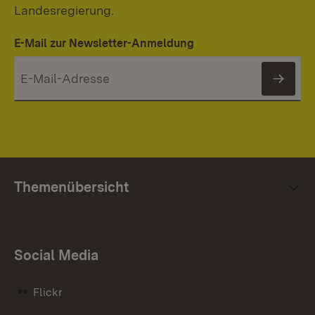
Landesregierung.
E-Mail zur Newsletter-Anmeldung
News
Themenübersicht
Social Media
Flickr