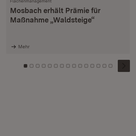
Flächenmanagement
Mosbach erhält Prämie für
Maßnahme „Waldsteige“
Mehr
Zu Kachel: 0
Zu Kachel: 1
Zu Kachel: 2
Zu Kachel: 3
Zu Kachel: 4
Zu Kachel: 5
Zu Kachel: 6
Zu Kachel: 7
Zu Kachel: 8
Zu Kachel: 9
Zu Kachel: 10
Zu Kachel: 11
Zu Kachel: 12
Zu Kachel: 1
Zu Kachel