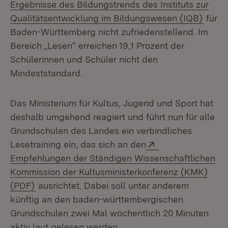
Ergebnisse des Bildungstrends des Instituts zur
(Öffn
Qualitätsentwicklung im Bildungswesen (IQB)
für
Baden-Württemberg nicht zufriedenstellend. Im
Bereich „Lesen“ erreichen 19,1 Prozent der
Schülerinnen und Schüler nicht den
Mindeststandard.
Das Ministerium für Kultus, Jugend und Sport hat
deshalb umgehend reagiert und führt nun für alle
Grundschulen des Landes ein verbindliches
Extern:
Lesetraining ein, das sich an den
Empfehlungen der Ständigen Wissenschaftlichen
Kommission der Kultusministerkonferenz (KMK)
(Öffnet in neuem Fenster)
(PDF)
ausrichtet. Dabei soll unter anderem
künftig an den baden-württembergischen
Grundschulen zwei Mal wöchentlich 20 Minuten
aktiv laut gelesen werden.