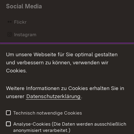
Social Media
Flickr
Instagram
LinkedIn
Um unsere Webseite für Sie optimal gestalten
Mastodon
und verbessern zu können, verwenden wir
Cookies.
Messenger
Social Wall
Weitere Informationen zu Cookies erhalten Sie in
unserer
Datenschutzerklärung
.
X / Twitter
Youtube
Technisch notwendige Cookies
Analyse-Cookies (Die Daten werden ausschließlich
Zum 
anonymisiert verarbeitet.)