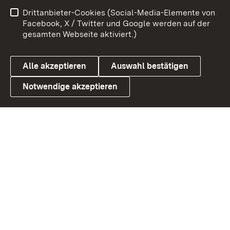
Impressum
Kontakt
Drittanbieter-Cookies (Social-Media-Elemente von
Benutzungshinweise
Barrierefreiheit
Facebook, X / Twitter und Google werden auf der
gesamten Webseite aktiviert.)
Datenschutz
Cookies
Alle akzeptieren
Auswahl bestätigen
Notwendige akzeptieren
Link zum Landesportal