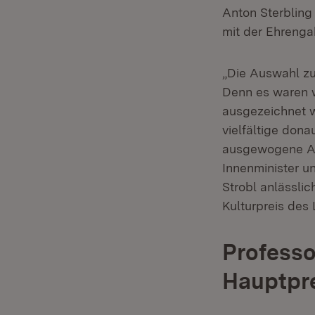
Anton Sterbling 
mit der Ehrenga
„Die Auswahl zu
Denn es waren 
ausgezeichnet w
vielfältige dona
ausgewogene Ausw
Innenminister u
Strobl anlässli
Kulturpreis des
Professor
Hauptpre