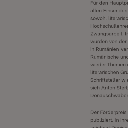
Für den Hauptpr
allen Einsender
sowohl literaris
Hochschullehrer
Zwangsarbeit. 
wurden von der
(Öf
in Rumänien
ver
Rumänische und 
wieder Themen 
literarischen G
Schriftsteller w
sich Anton Ster
Donauschwaben 
Der Förderpreis
publiziert. In i
zeichnet Denise