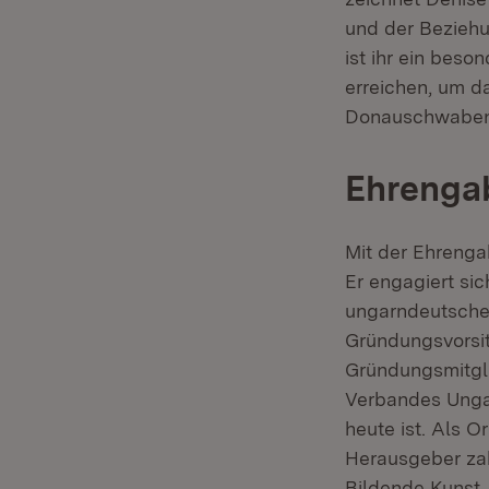
und der Bezieh
ist ihr ein bes
erreichen, um d
Donauschwaben 
Ehrengab
Mit der Ehrenga
Er engagiert sic
ungarndeutsche
Gründungsvorsit
Gründungsmitgl
Verbandes Ungar
heute ist. Als 
Herausgeber zah
Bildende Kunst,