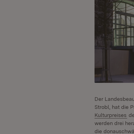
Der Landesbeauf
Strobl, hat die 
(Ö
Kulturpreises
de
werden drei hera
die donauschwäb