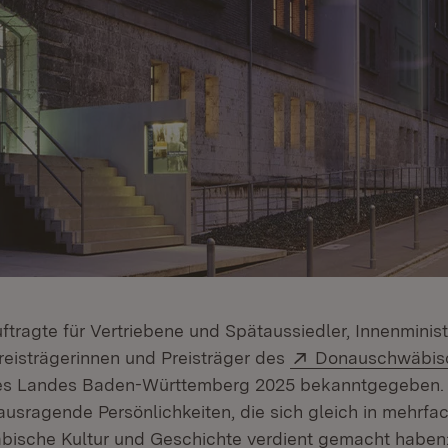
tragte für Vertriebene und Spätaussiedler, Innenminis
Extern:
Preisträgerinnen und Preisträger des
Donauschwäbis
ffnet in neuem Fenster)
s Landes Baden-Württemberg 2025 bekanntgegeben.
usragende Persönlichkeiten, die sich gleich in mehrfac
ische Kultur und Geschichte verdient gemacht haben: 