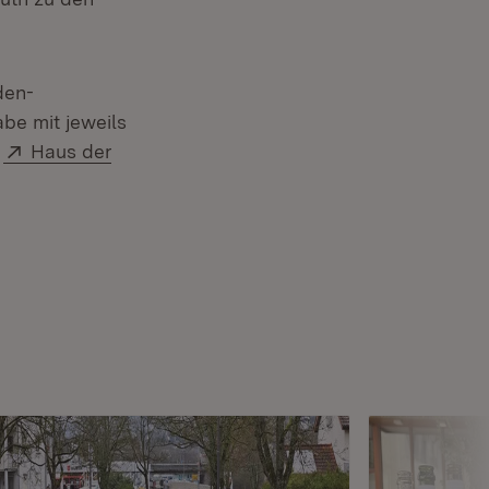
den-
abe mit jeweils
Extern:
m
Haus der