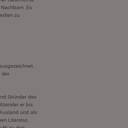
 Nachbarn. Es
Medien zu
ausgezeichnet.
n der
und Gründer des
tzender er bis
 Ausland und als
n Literatur,
uth zu den