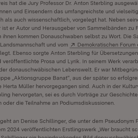
eis hat die Jury Professor Dr. Anton Sterbling ausgewäh
innen und Einsendern das umfangreichste und vielseiti
ch als auch wissenschaftlich, vorgelegt hat. Neben seine
 ist er Autor und Herausgeber von Sammelbänden zu F
In ihnen kommen Donauschwaben selbst zu Wort. Die
Extern:
 Landsmannschaft und vom
Demokratischen Forum 
fnet in neuem Fenster)
legt. Ebenso sorgte Anton Sterbling für Übersetzungen
veröffentlichte Prosa und Lyrik. In seinem Werk verarb
der donauschwäbischen Lebenswelt. Er war Mitbegrün
ruppe „Aktionsgruppe Banat“, aus der später so erfolgre
ie Herta Müller hervorgegangen sind. Auch in der Kultur
bling hervorgetan, sei es durch Vorträge zur Geschichte
oder die Teilnahme an Podiumsdiskussionen.
 geht an Denise Schillinger, die unter dem Pseudonym P
hrem 2024 veröffentlichten Erstlingswerk „Wer braucht s
 Schillinger ein beeindruckendes Bild donauschwäbisc