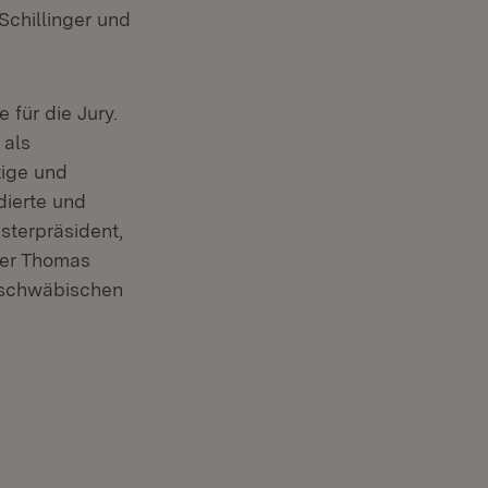
Schillinger und
 für die Jury.
 als
tige und
dierte und
sterpräsident,
ler Thomas
uschwäbischen