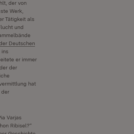
lt, der von
gste Werk,
r Tätigkeit als
lucht und
 Sammelbände
der Deutschen
 ins
eitete er immer
der der
iche
vermittlung hat
 der
ia Varjas
chon Ribisel?“
her Geschichte