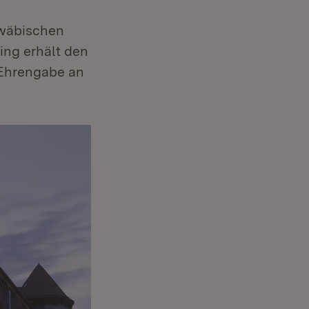
hwäbischen
ing erhält den
e Ehrengabe an