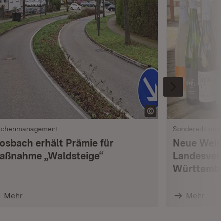
ächenmanagement
Sondereditione
osbach erhält Prämie für
Neue Wein
aßnahme „Waldsteige“
Landesver
Württembe
Mehr
Mehr