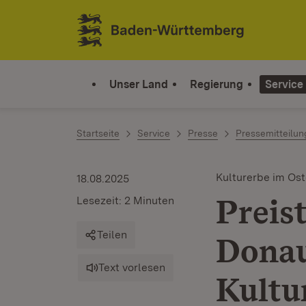
Zum Inhalt springen
Link zur Startseite
Unser Land
Regierung
Service
Startseite
Service
Presse
Pressemitteilu
Kulturerbe im Os
18.08.2025
Preis
Lesezeit: 2 Minuten
Teilen
Dona
Text vorlesen
Kultu