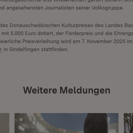
d angesehensten Journalisten seiner Volksgruppe.
 des Donauschwäbischen Kulturpreises des Landes Ba
mit 5.000 Euro dotiert, der Förderpreis und die Ehreng
 feierliche Preisverleihung wird am 7. November 2025 i
(Öffnet in neuem Fenster)
n
in Sindelfingen stattfinden.
Weitere Meldungen