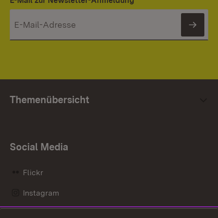
E-Mail zur Newsletter-Anmeldung
News
Themenübersicht
Social Media
Flickr
Instagram
LinkedIn