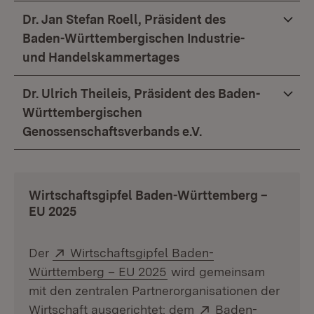
Dr. Jan Stefan Roell, Präsident des
Baden-Württembergischen Industrie-
und Handelskammertages
Dr. Ulrich Theileis, Präsident des Baden-
Württembergischen
Genossenschaftsverbands e.V.
Wirtschaftsgipfel Baden-Württemberg –
EU 2025
Extern:
Der
Wirtschaftsgipfel Baden-
(Öffnet in neuem Fenster)
Württemberg – EU 2025
wird gemeinsam
mit den zentralen Partnerorganisationen der
Extern:
Wirtschaft ausgerichtet: dem
Baden-