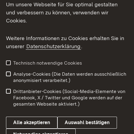
Um unsere Webseite für Sie optimal gestalten
Mastodon
und verbessern zu können, verwenden wir
Cookies.
Messenger
Social Wall
Weitere Informationen zu Cookies erhalten Sie in
unserer
Datenschutzerklärung
.
X / Twitter
Youtube
Technisch notwendige Cookies
Analyse-Cookies (Die Daten werden ausschließlich
Zum 
anonymisiert verarbeitet.)
Impressum
Kontakt
Drittanbieter-Cookies (Social-Media-Elemente von
Benutzungshinweise
Barrierefreiheit
Facebook, X / Twitter und Google werden auf der
gesamten Webseite aktiviert.)
Datenschutz
Cookies
Alle akzeptieren
Auswahl bestätigen