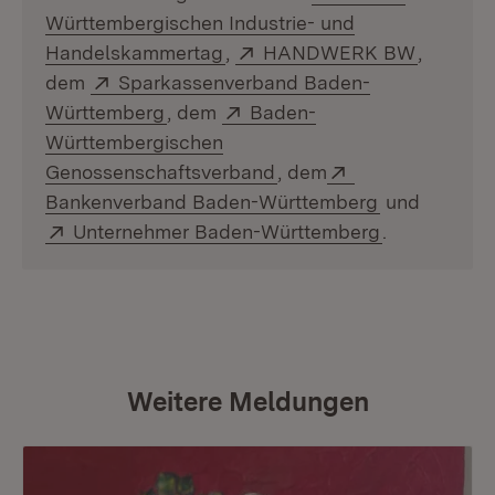
Württembergischen Industrie- und
(Öffnet in neuem Fenster)
Extern:
(Öffnet 
Handelskammertag
,
HANDWERK BW
,
Extern:
dem
Sparkassenverband Baden-
(Öffnet in neuem Fenster)
Extern:
Württemberg
, dem
Baden-
Württembergischen
(Öffnet in neuem Fenste
Extern:
Genossenschaftsverband
, dem
(Öffnet in n
Bankenverband Baden-Württemberg
und
Extern:
(Öffnet in n
Unternehmer Baden-Württemberg
.
Weitere Meldungen