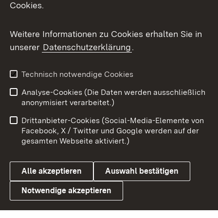
Cookies.
Messenger
Social Wall
Weitere Informationen zu Cookies erhalten Sie in
unserer
Datenschutzerklärung
.
X / Twitter
Youtube
Technisch notwendige Cookies
Analyse-Cookies (Die Daten werden ausschließlich
Zum 
anonymisiert verarbeitet.)
Impressum
Kontakt
Drittanbieter-Cookies (Social-Media-Elemente von
Benutzungshinweise
Barrierefreiheit
Facebook, X / Twitter und Google werden auf der
gesamten Webseite aktiviert.)
Datenschutz
Cookies
Alle akzeptieren
Auswahl bestätigen
Notwendige akzeptieren
Link zum Landesportal