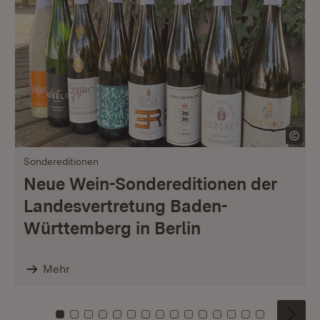
Sondereditionen
Neue Wein-Sondereditionen der
Landesvertretung Baden-
Württemberg in Berlin
Mehr
Zu Kachel: 0
Zu Kachel: 1
Zu Kachel: 2
Zu Kachel: 3
Zu Kachel: 4
Zu Kachel: 5
Zu Kachel: 6
Zu Kachel: 7
Zu Kachel: 8
Zu Kachel: 9
Zu Kachel: 10
Zu Kachel: 11
Zu Kachel: 12
Zu Kachel: 1
Zu Kachel