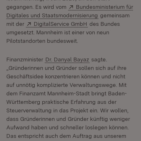
Extern:
gegangen. Es wird vom
Bundesministerium für
(Öffnet in neuem
Digitales und Staatsmodernisierung
gemeinsam
Extern:
(Öffnet in neuem Fen
mit der
DigitalService GmbH
des Bundes
umgesetzt. Mannheim ist einer von neun
Pilotstandorten bundesweit.
Finanzminister
Dr. Danyal Bayaz
sagte.
„Gründerinnen und Gründer sollen sich auf ihre
Geschäftsidee konzentrieren können und nicht
auf unnötig komplizierte Verwaltungswege. Mit
dem Finanzamt Mannheim-Stadt bringt Baden-
Württemberg praktische Erfahrung aus der
Steuerverwaltung in das Projekt ein. Wir wollen,
dass Gründerinnen und Gründer künftig weniger
Aufwand haben und schneller loslegen können.
Das entspricht auch dem Auftrag aus unserem