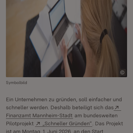
Symbolbild
Ein Unternehmen zu gründen, soll einfacher und
Exte
schneller werden. Deshalb beteiligt sich das
(Öffnet in neuem Fenster
Finanzamt Mannheim-Stadt
am bundesweiten
Extern:
(Öffnet in neuem
Pilotprojekt
„Schneller Gründen“
. Das Projekt
ist am Montag, 1. Juni 2026, an den Start