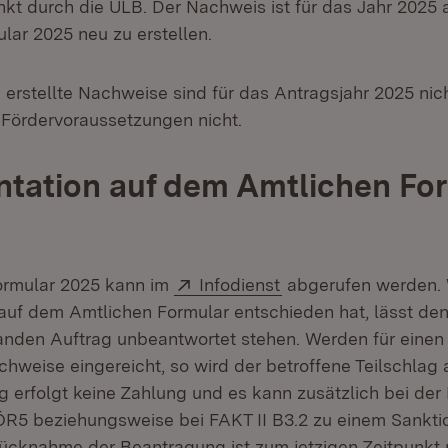
nkt durch die ULB. Der Nachweis ist für das Jahr 2025
lar 2025 neu zu erstellen.
 erstellte Nachweise sind für das Antragsjahr 2025 nic
e Fördervoraussetzungen nicht.
tation auf dem Amtlichen Fo
Extern:
(Öffnet in neuem Fe
ormular 2025 kann im
Infodienst
abgerufen werden. W
uf dem Amtlichen Formular entschieden hat, lässt den
handen Auftrag unbeantwortet stehen. Werden für einen 
hweise eingereicht, so wird der betroffene Teilschlag 
ag erfolgt keine Zahlung und es kann zusätzlich bei d
R5 beziehungsweise bei FAKT II B3.2 zu einem Sankt
cknahme der Beantragung ist zum jetzigen Zeitpunkt 