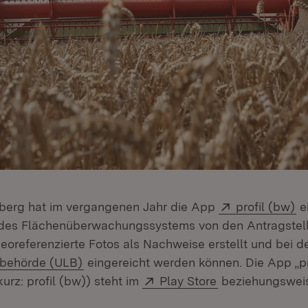
Extern:
(Ö
erg hat im vergangenen Jahr die App
profil (bw)
ei
des Flächenüberwachungssystems von den Antragstell
georeferenzierte Fotos als Nachweise erstellt und bei d
(Öffnet in neuem Fenster)
sbehörde (ULB)
eingereicht werden können. Die App „pr
Extern:
(Öffnet in neue
urz: profil (bw)) steht im
Play Store
beziehungswe