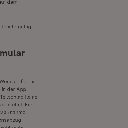
 auf dem
ht mehr gültig
rmular
nster)
er sich für die
 in der App
Teilschlag keine
abgelehnt. Für
er Maßnahme
ionsabzug
nicht mehr