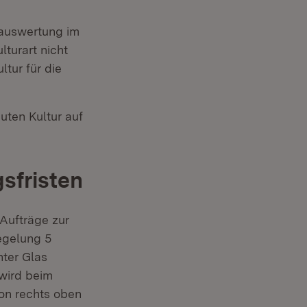
nauswertung im
turart nicht
tur für die
ten Kultur auf
sfristen
 Aufträge zur
egelung 5
ter Glas
 wird beim
ton rechts oben