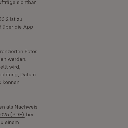
ufträge sichtbar.
3.2 ist zu
5 über die App
renzierten Fotos
men werden.
llt wird,
richtung, Datum
s können
sen als Nachweis
(Öffnet in neuem Fenster)
2025 (PDF)
bei
zu einem