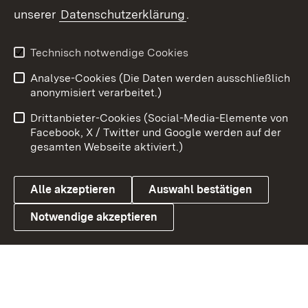
unserer
Datenschutzerklärung
.
X / Twitter
Youtube
Technisch notwendige Cookies
Analyse-Cookies (Die Daten werden ausschließlich
Zum 
anonymisiert verarbeitet.)
Impressum
Kontakt
Drittanbieter-Cookies (Social-Media-Elemente von
Benutzungshinweise
Barrierefreiheit
Facebook, X / Twitter und Google werden auf der
gesamten Webseite aktiviert.)
Datenschutz
Cookies
Alle akzeptieren
Auswahl bestätigen
Notwendige akzeptieren
Link zum Landesportal