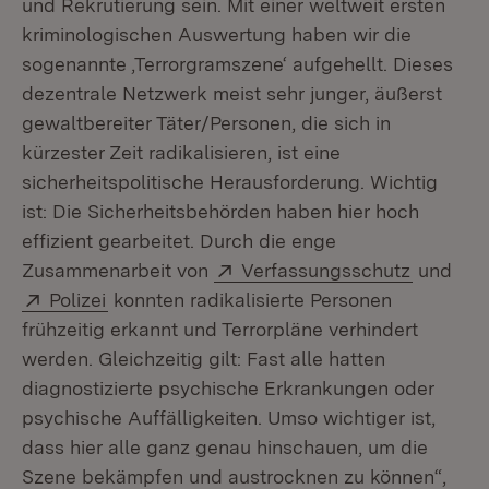
und Rekrutierung sein. Mit einer weltweit ersten
kriminologischen Auswertung haben wir die
sogenannte ‚Terrorgramszene‘ aufgehellt. Dieses
dezentrale Netzwerk meist sehr junger, äußerst
gewaltbereiter Täter/Personen, die sich in
kürzester Zeit radikalisieren, ist eine
sicherheitspolitische Herausforderung. Wichtig
ist: Die Sicherheitsbehörden haben hier hoch
effizient gearbeitet. Durch die enge
Extern:
(Öffnet 
Zusammenarbeit von
Verfassungsschutz
und
Extern:
(Öffnet in neuem Fenster)
Polizei
konnten radikalisierte Personen
frühzeitig erkannt und Terrorpläne verhindert
werden. Gleichzeitig gilt: Fast alle hatten
diagnostizierte psychische Erkrankungen oder
psychische Auffälligkeiten. Umso wichtiger ist,
dass hier alle ganz genau hinschauen, um die
Szene bekämpfen und austrocknen zu können“,