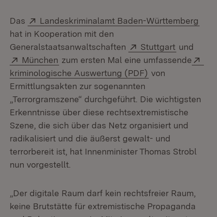
Extern:
(Öff
Das
Landeskriminalamt Baden-Württemberg
hat in Kooperation mit den
Extern:
(Öffnet in
Generalstaatsanwaltschaften
Stuttgart
und
Extern:
(Öffnet in neuem Fenster)
Ext
München
zum ersten Mal eine umfassende
(Öffnet in neuem 
kriminologische Auswertung (PDF)
von
Ermittlungsakten zur sogenannten
„Terrorgramszene“ durchgeführt. Die wichtigsten
Erkenntnisse über diese rechtsextremistische
Szene, die sich über das Netz organisiert und
radikalisiert und die äußerst gewalt- und
terrorbereit ist, hat Innenminister Thomas Strobl
nun vorgestellt.
„Der digitale Raum darf kein rechtsfreier Raum,
keine Brutstätte für extremistische Propaganda