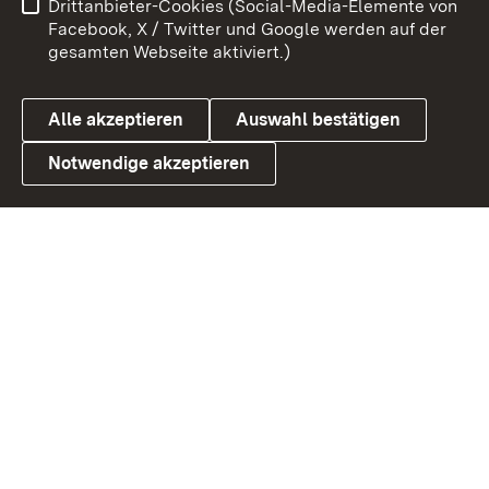
Drittanbieter-Cookies (Social-Media-Elemente von
Benutzungshinweise
Barrierefreiheit
Facebook, X / Twitter und Google werden auf der
gesamten Webseite aktiviert.)
Datenschutz
Cookies
Alle akzeptieren
Auswahl bestätigen
Notwendige akzeptieren
Link zum Landesportal