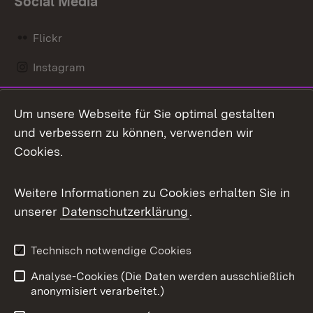
Social Media
Flickr
Instagram
LinkedIn
Um unsere Webseite für Sie optimal gestalten
Mastodon
und verbessern zu können, verwenden wir
Cookies.
Messenger
Social Wall
Weitere Informationen zu Cookies erhalten Sie in
unserer
Datenschutzerklärung
.
X / Twitter
Youtube
Technisch notwendige Cookies
Analyse-Cookies (Die Daten werden ausschließlich
Zum 
anonymisiert verarbeitet.)
Impressum
Kontakt