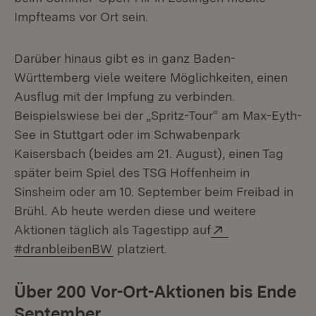
Impfteams vor Ort sein.
Darüber hinaus gibt es in ganz Baden-
Württemberg viele weitere Möglichkeiten, einen
Ausflug mit der Impfung zu verbinden.
Beispielswiese bei der „Spritz-Tour“ am Max-Eyth-
See in Stuttgart oder im Schwabenpark
Kaisersbach (beides am 21. August), einen Tag
später beim Spiel des TSG Hoffenheim in
Sinsheim oder am 10. September beim Freibad in
Brühl. Ab heute werden diese und weitere
Extern:
Aktionen täglich als Tagestipp auf
(Öffnet in neuem Fenster)
#dranbleibenBW
platziert.
Über 200 Vor-Ort-Aktionen bis Ende
September