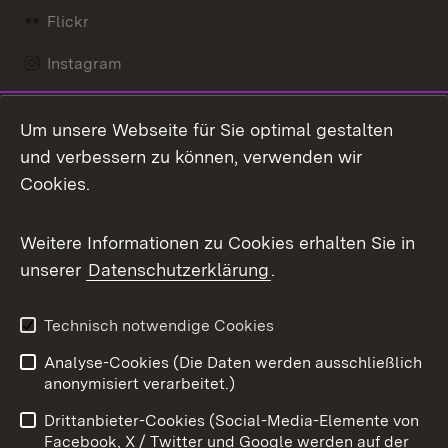
Flickr
Instagram
LinkedIn
Um unsere Webseite für Sie optimal gestalten
Mastodon
und verbessern zu können, verwenden wir
Cookies.
Messenger
Social Wall
Weitere Informationen zu Cookies erhalten Sie in
unserer
Datenschutzerklärung
.
X / Twitter
Youtube
Technisch notwendige Cookies
Analyse-Cookies (Die Daten werden ausschließlich
Zum 
anonymisiert verarbeitet.)
Impressum
Kontakt
Drittanbieter-Cookies (Social-Media-Elemente von
Benutzungshinweise
Barrierefreiheit
Facebook, X / Twitter und Google werden auf der