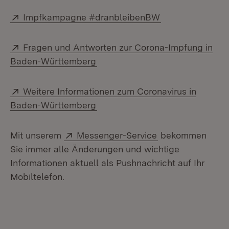
Extern:
(Öffnet in neuem
Impfkampagne #dranbleibenBW
Extern:
Fragen und Antworten zur Corona-Impfung in
(Öffnet in neuem Fenster)
Baden-Württemberg
Extern:
Weitere Informationen zum Coronavirus in
(Öffnet in neuem Fenster)
Baden-Württemberg
Extern:
(Öffnet in neuem
Mit unserem
Messenger-Service
bekommen
Sie immer alle Änderungen und wichtige
Informationen aktuell als Pushnachricht auf Ihr
Mobiltelefon.