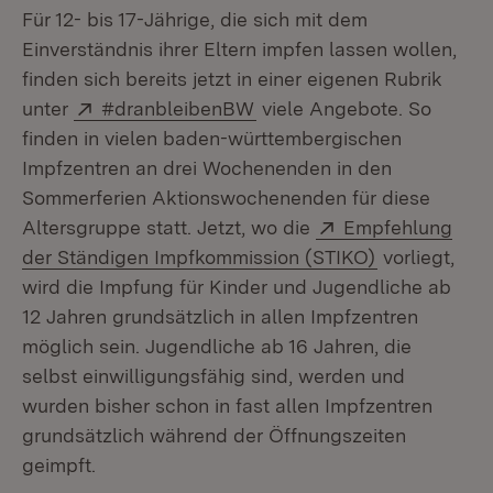
Für 12- bis 17-Jährige, die sich mit dem
Einverständnis ihrer Eltern impfen lassen wollen,
finden sich bereits jetzt in einer eigenen Rubrik
Extern:
(Öffnet in neuem Fenster)
unter
#dranbleibenBW
viele Angebote. So
finden in vielen baden-württembergischen
Impfzentren an drei Wochenenden in den
Sommerferien Aktionswochenenden für diese
Extern:
Altersgruppe statt. Jetzt, wo die
Empfehlung
(Öffnet in n
der Ständigen Impfkommission (STIKO)
vorliegt,
wird die Impfung für Kinder und Jugendliche ab
12 Jahren grundsätzlich in allen Impfzentren
möglich sein. Jugendliche ab 16 Jahren, die
selbst einwilligungsfähig sind, werden und
wurden bisher schon in fast allen Impfzentren
grundsätzlich während der Öffnungszeiten
geimpft.