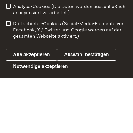
Analyse-Cookies (Die Daten werden ausschließlich
Zum 
anonymisiert verarbeitet.)
Impressum
Kontakt
Drittanbieter-Cookies (Social-Media-Elemente von
Benutzungshinweise
Barrierefreiheit
Facebook, X / Twitter und Google werden auf der
gesamten Webseite aktiviert.)
Datenschutz
Cookies
Alle akzeptieren
Auswahl bestätigen
Notwendige akzeptieren
Link zum Landesportal