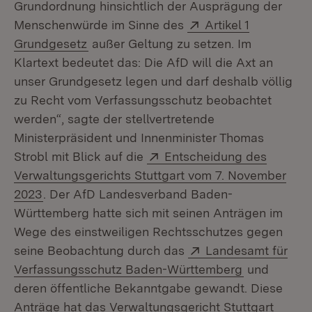
Grundordnung hinsichtlich der Ausprägung der
Extern:
Menschenwürde im Sinne des
Artikel 1
(Öffnet in neuem Fenster)
Grundgesetz
außer Geltung zu setzen. Im
Klartext bedeutet das: Die AfD will die Axt an
unser Grundgesetz legen und darf deshalb völlig
zu Recht vom Verfassungsschutz beobachtet
werden“, sagte der stellvertretende
Ministerpräsident und Innenminister Thomas
Extern:
Strobl mit Blick auf die
Entscheidung des
Verwaltungsgerichts Stuttgart vom 7. November
(Öffnet in neuem Fenster)
2023
. Der AfD Landesverband Baden-
Württemberg hatte sich mit seinen Anträgen im
Wege des einstweiligen Rechtsschutzes gegen
Extern:
seine Beobachtung durch das
Landesamt für
(Öffnet in 
Verfassungsschutz Baden-Württemberg
und
deren öffentliche Bekanntgabe gewandt. Diese
Anträge hat das Verwaltungsgericht Stuttgart