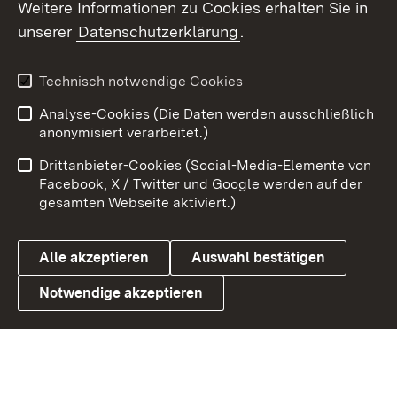
Weitere Informationen zu Cookies erhalten Sie in
unserer
Datenschutzerklärung
.
X / Twitter
Youtube
Technisch notwendige Cookies
Analyse-Cookies (Die Daten werden ausschließlich
Zum 
anonymisiert verarbeitet.)
Impressum
Kontakt
Drittanbieter-Cookies (Social-Media-Elemente von
Benutzungshinweise
Barrierefreiheit
Facebook, X / Twitter und Google werden auf der
gesamten Webseite aktiviert.)
Datenschutz
Cookies
Alle akzeptieren
Auswahl bestätigen
Notwendige akzeptieren
Link zum Landesportal