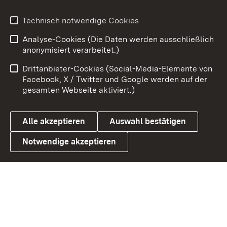
Youtube
Technisch notwendige Cookies
Analyse-Cookies (Die Daten werden ausschließlich
Zum 
anonymisiert verarbeitet.)
Impressum
Kontakt
Drittanbieter-Cookies (Social-Media-Elemente von
Benutzungshinweise
Barrierefreiheit
Facebook, X / Twitter und Google werden auf der
gesamten Webseite aktiviert.)
Datenschutz
Cookies
Alle akzeptieren
Auswahl bestätigen
Notwendige akzeptieren
Link zum Landesportal