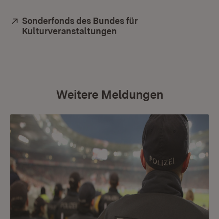
Extern:
Sonderfonds des Bundes für
Kulturveranstaltungen
(Öffnet in neuem Fenster
Weitere Meldungen