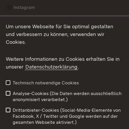
Instagram
LinkedIn
Um unsere Webseite für Sie optimal gestalten
Mastodon
und verbessern zu können, verwenden wir
Cookies.
Messenger
Social Wall
Weitere Informationen zu Cookies erhalten Sie in
unserer
Datenschutzerklärung
.
X / Twitter
Youtube
Technisch notwendige Cookies
Analyse-Cookies (Die Daten werden ausschließlich
Zum 
anonymisiert verarbeitet.)
Impressum
Kontakt
Drittanbieter-Cookies (Social-Media-Elemente von
Benutzungshinweise
Barrierefreiheit
Facebook, X / Twitter und Google werden auf der
gesamten Webseite aktiviert.)
Datenschutz
Cookies