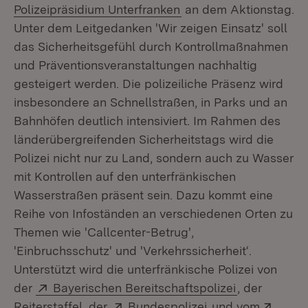
(Öffnet in neuem Fenst
Polizeipräsidium Unterfranken
an dem Aktionstag.
Unter dem Leitgedanken 'Wir zeigen Einsatz' soll
das Sicherheitsgefühl durch Kontrollmaßnahmen
und Präventionsveranstaltungen nachhaltig
gesteigert werden. Die polizeiliche Präsenz wird
insbesondere an Schnellstraßen, in Parks und an
Bahnhöfen deutlich intensiviert. Im Rahmen des
länderübergreifenden Sicherheitstags wird die
Polizei nicht nur zu Land, sondern auch zu Wasser
mit Kontrollen auf den unterfränkischen
Wasserstraßen präsent sein. Dazu kommt eine
Reihe von Infoständen an verschiedenen Orten zu
Themen wie 'Callcenter-Betrug',
'Einbruchsschutz' und 'Verkehrssicherheit‘.
Unterstützt wird die unterfränkische Polizei von
Extern:
(Öffnet in n
der
Bayerischen Bereitschaftspolizei
, der
Extern:
(Öffnet in neuem 
Exter
Reiterstaffel, der
Bundespolizei
und vom