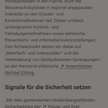
Polizeipräsidien in der Fläche, auch die
Wasserschutzpolizei in regional angepasster
Intensität an den Einsatz- und
Kontrollmaßnahmen teil. Dieser umfasst
umfangreiche Kontroll- und
Fahndungsmaßnahmen sowie zahlreiche
Präventions- und Informationsveranstaltungen.
Den Schwerpunkt setzen wir dabei auf
„Mehrfach- und Intensivtäter“ und die
Verhinderung von Geldautomaten-Sprengungen“,
Extern:
so der rheinland-pfälzische
Innenminister
(Öffnet in neuem Fenster)
Michael Ebling
.
Signale für die Sicherheit setzen
„Mit dem gemeinsamen länderübergreifenden
Extern:
(Öffnet in neuem Fenst
Sicherheitstag der
Polizei
und ihrer