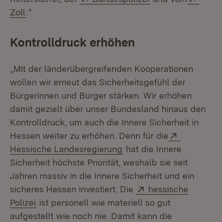
(Öffnet in neuem Fenster)
Zoll
."
Kontrolldruck erhöhen
„Mit der länderübergreifenden Kooperationen
wollen wir erneut das Sicherheitsgefühl der
Bürgerinnen und Bürger stärken. Wir erhöhen
damit gezielt über unser Bundesland hinaus den
Kontrolldruck, um auch die Innere Sicherheit in
Extern:
Hessen weiter zu erhöhen. Denn für die
(Öffnet in neuem Fenste
Hessische Landesregierung
hat die Innere
Sicherheit höchste Priorität, weshalb sie seit
Jahren massiv in die Innere Sicherheit und ein
Extern:
sicheres Hessen investiert. Die
hessische
(Öffnet in neuem Fenster)
Polizei
ist personell wie materiell so gut
aufgestellt wie noch nie. Damit kann die