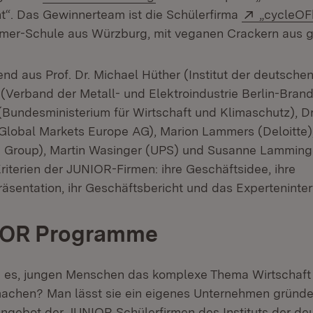
Extern:
t“. Das Gewinnerteam ist die Schülerfirma
„cycleOF
er-Schule aus Würzburg, mit veganen Crackern aus ge
nd aus Prof. Dr. Michael Hüther (Institut der deutschen
 (Verband der Metall- und Elektroindustrie Berlin-Brand
(Bundesministerium für Wirtschaft und Klimaschutz), Dr
 Global Markets Europe AG), Marion Lammers (Deloitte
Group), Martin Wasinger (UPS) und Susanne Lamming
riterien der JUNIOR-Firmen: ihre Geschäftsidee, ihre
sentation, ihr Geschäftsbericht und das Experteninter
IOR Programme
 es, jungen Menschen das komplexe Thema Wirtschaft 
achen? Man lässt sie ein eigenes Unternehmen gründ
gebot der JUNIOR Schülerfirmen des Instituts der de