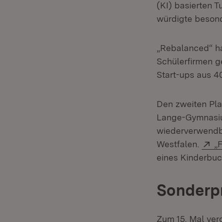
(KI) basierten 
würdigte besond
„Rebalanced“ ha
Schülerfirmen ge
Start-ups aus 4
Den zweiten Pla
Lange-Gymnasium
wiederverwendba
E
Westfalen.
„F
eines Kinderbuc
Sonderpr
Zum 15. Mal ver