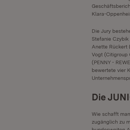
Geschäftsberich
Klara-Oppenheim
Die Jury bestehe
Stefanie Czybik
Anette Rückert 
Vogt (Citigroup
(PENNY - REWE 
bewertete vier K
Unternehmensprä
Die JUN
Wie schafft man
zugänglich zu m
bundesweiten An