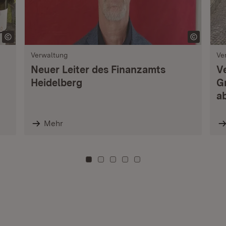
Verwaltung
Ve
Neuer Leiter des Finanzamts
V
Heidelberg
G
a
Mehr
Zu Kachel: 0
Zu Kachel: 3
Zu Kachel: 6
Zu Kachel: 9
Zu Kachel: 12