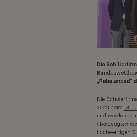
Die Schülerfir
Bundeswettbewe
„Rebalanced“ d
Die Schülerfirm
Ex
2023 beim
J
und wurde von d
überzeugten die 
hochwertigen Sil