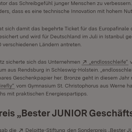
Tutor das Schreibgefühl junger Menschen zu verbessern.
ers, dass es eine technische Innovation mit hohem Nutz
t sich damit das begehrte Ticket für das Europafinale 
sichert und wird für Deutschland im Juli in Istanbul g
0 verschiedenen Ländern antreten.
Extern:
(
tz sicherte sich das Unternehmen
„endlosschleife“
v
 aus Rendsburg in Schleswig-Holstein. „endlosschleif
res Geschenkpapier her. Bronze geht in diesem Jahr 
xtern:
(Öffnet in neuem Fenster)
irefly“
vom Gymnasium St. Christophorus aus Werne hat
hs mit praktischen Energiespartipps.
eis „Bester JUNIOR Geschäft
Extern:
(Öffnet in neuem Fenster)
gab die
Deloitte-Stiftung
den Sonderpreis „Bester 