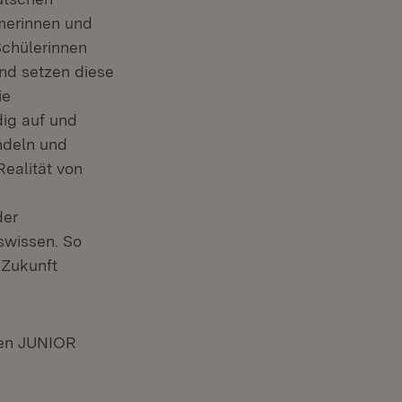
merinnen und
Schülerinnen
nd setzen diese
ie
dig auf und
ndeln und
Realität von
der
swissen. So
 Zukunft
den JUNIOR