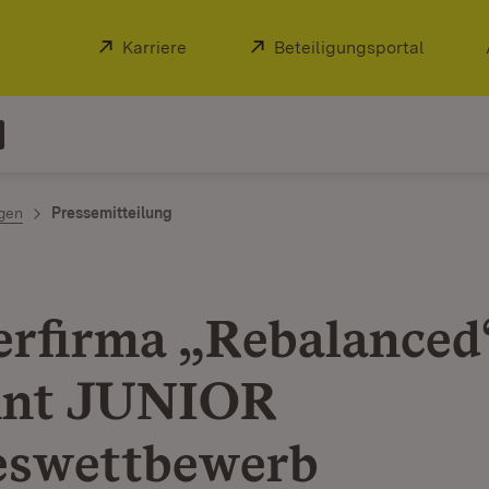
Extern:
Karriere
(Öffnet in neuem Fenster)
Extern:
Beteiligungsportal
(Öffnet
ngen
Pressemitteilung
erfirma „Rebalanced
nnt JUNIOR
eswettbewerb