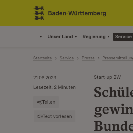
Zum Inhalt springen
Link zur Startseite
Unser Land
Regierung
Service
Startseite
Service
Presse
Pressemitteilu
Start-up BW
21.06.2023
Schül
Lesezeit: 2 Minuten
Teilen
gewi
Text vorlesen
Bund