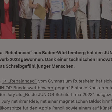
ma „Rebalanced“ aus Baden-Württemberg hat den JU
rb 2023 gewonnen. Dank einer technischen Innovat
as Schreibgefühl junger Menschen.
Extern:
(Öffnet in neuem Fenster)
a
„Rebalanced“
vom Gymnasium Rutesheim hat sich 
tern:
(Öffnet in neuem Fenster)
UNIOR Bundeswettbewerb
gegen 16 starke Konkurrent
er Jury als „Beste JUNIOR Schülerfirma 2023“ ausgeze
Jury mit ihrer Idee, mit einer magnetischen Bildschirmfo
ikonspitze für den Apple Pencil sowie einem auf künstl