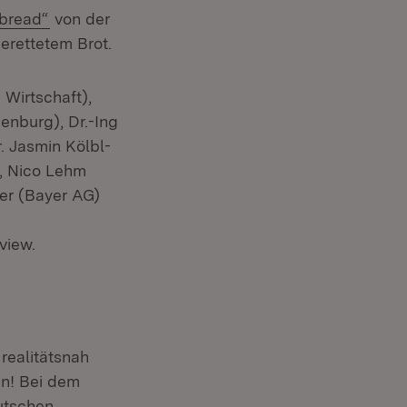
(Öffnet in neuem Fenster)
bread“
von der
rettetem Brot.
 Wirtschaft),
enburg), Dr.-Ing
. Jasmin Kölbl-
), Nico Lehm
er (Bayer AG)
view.
realitätsnah
en! Bei dem
utschen