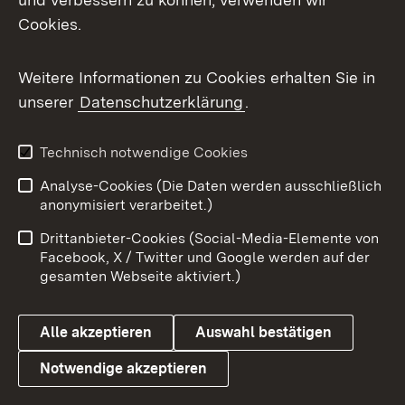
Cookies.
Messenger
Social Wall
Weitere Informationen zu Cookies erhalten Sie in
unserer
Datenschutzerklärung
.
X / Twitter
Youtube
Technisch notwendige Cookies
Analyse-Cookies (Die Daten werden ausschließlich
Zum 
anonymisiert verarbeitet.)
Impressum
Kontakt
Drittanbieter-Cookies (Social-Media-Elemente von
Benutzungshinweise
Barrierefreiheit
Facebook, X / Twitter und Google werden auf der
gesamten Webseite aktiviert.)
Datenschutz
Cookies
Alle akzeptieren
Auswahl bestätigen
Notwendige akzeptieren
Link zum Landesportal