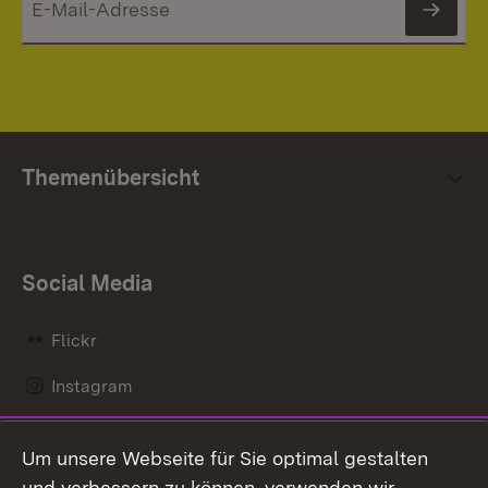
News
Themenübersicht
Social Media
Flickr
Instagram
LinkedIn
Um unsere Webseite für Sie optimal gestalten
Mastodon
und verbessern zu können, verwenden wir