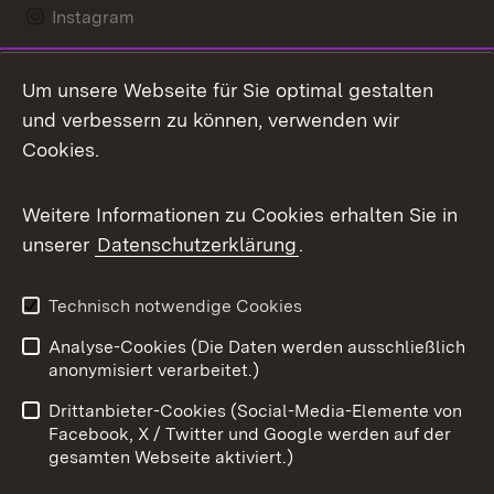
Instagram
LinkedIn
Um unsere Webseite für Sie optimal gestalten
Mastodon
und verbessern zu können, verwenden wir
Cookies.
Messenger
Social Wall
Weitere Informationen zu Cookies erhalten Sie in
unserer
Datenschutzerklärung
.
X / Twitter
Youtube
Technisch notwendige Cookies
Analyse-Cookies (Die Daten werden ausschließlich
Zum 
anonymisiert verarbeitet.)
Impressum
Kontakt
Drittanbieter-Cookies (Social-Media-Elemente von
Benutzungshinweise
Barrierefreiheit
Facebook, X / Twitter und Google werden auf der
gesamten Webseite aktiviert.)
Datenschutz
Cookies