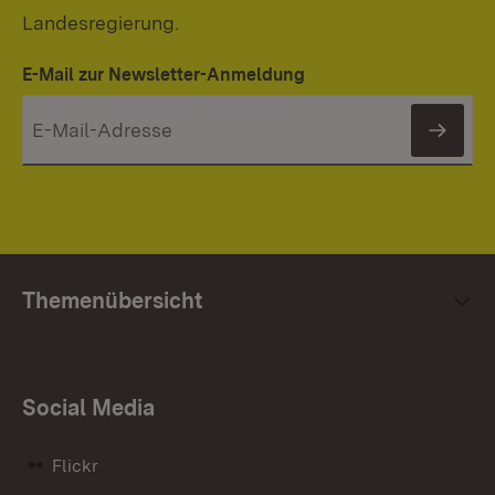
Landesregierung.
E-Mail zur Newsletter-Anmeldung
News
Themenübersicht
Social Media
Flickr