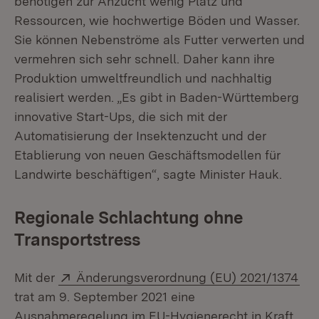
benötigen zur Anzucht wenig Platz und
Ressourcen, wie hochwertige Böden und Wasser.
Sie können Nebenströme als Futter verwerten und
vermehren sich sehr schnell. Daher kann ihre
Produktion umweltfreundlich und nachhaltig
realisiert werden. „Es gibt in Baden-Württemberg
innovative Start-Ups, die sich mit der
Automatisierung der Insektenzucht und der
Etablierung von neuen Geschäftsmodellen für
Landwirte beschäftigen“, sagte Minister Hauk.
Regionale Schlachtung ohne
Transportstress
Extern:
(Öf
Mit der
Änderungsverordnung (EU) 2021/1374
trat am 9. September 2021 eine
Ausnahmeregelung im EU-Hygienerecht in Kraft,