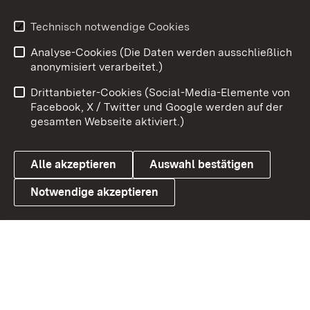
Youtube
Technisch notwendige Cookies
Analyse-Cookies (Die Daten werden ausschließlich
Zum 
anonymisiert verarbeitet.)
Impressum
Kontakt
Drittanbieter-Cookies (Social-Media-Elemente von
Benutzungshinweise
Barrierefreiheit
Facebook, X / Twitter und Google werden auf der
gesamten Webseite aktiviert.)
Datenschutz
Cookies
Alle akzeptieren
Auswahl bestätigen
Notwendige akzeptieren
Link zum Landesportal