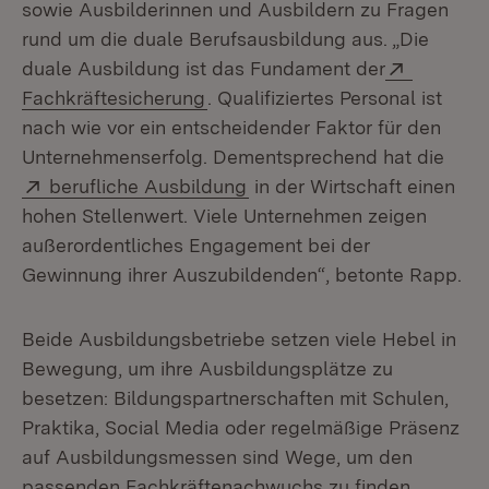
sowie Ausbilderinnen und Ausbildern zu Fragen
rund um die duale Berufsausbildung aus. „Die
Extern:
duale Ausbildung ist das Fundament der
(Öffnet in neuem Fenster)
Fachkräftesicherung
. Qualifiziertes Personal ist
nach wie vor ein entscheidender Faktor für den
Unternehmenserfolg. Dementsprechend hat die
Extern:
(Öffnet in neuem Fenster)
berufliche Ausbildung
in der Wirtschaft einen
hohen Stellenwert. Viele Unternehmen zeigen
außerordentliches Engagement bei der
Gewinnung ihrer Auszubildenden“, betonte Rapp.
Beide Ausbildungsbetriebe setzen viele Hebel in
Bewegung, um ihre Ausbildungsplätze zu
besetzen: Bildungspartnerschaften mit Schulen,
Praktika, Social Media oder regelmäßige Präsenz
auf Ausbildungsmessen sind Wege, um den
passenden Fachkräftenachwuchs zu finden.