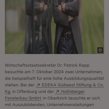
Wirtschaftsstaatssekretär Dr. Patrick Rapp
besuchte am 7. Oktober 2024 zwei Unternehmen,
die beispielhaft für eine hohe Ausbildungsqualität
Extern:
stehen. Bei der
EDEKA Südwest Stiftung & Co.
(Öffnet in neuem Fenster)
Extern:
Kg
in Offenburg und der
Hollnberger
(Öffnet in neuem Fenster)
Fensterbau GmbH
in Oberkirch tauschte er sich
mit Auszubildenden, Unternehmensleitungen