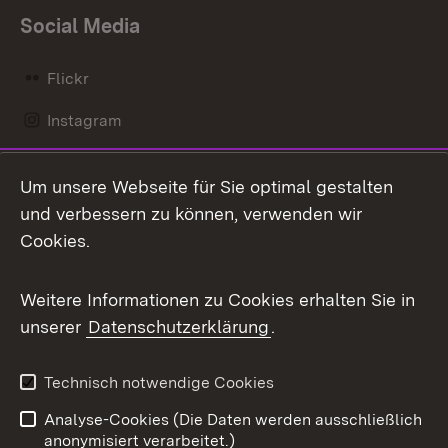
Social Media
Flickr
Instagram
LinkedIn
Um unsere Webseite für Sie optimal gestalten
Mastodon
und verbessern zu können, verwenden wir
Cookies.
Messenger
Social Wall
Weitere Informationen zu Cookies erhalten Sie in
unserer
Datenschutzerklärung
.
X / Twitter
Youtube
Technisch notwendige Cookies
Analyse-Cookies (Die Daten werden ausschließlich
Zum 
anonymisiert verarbeitet.)