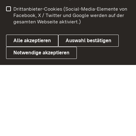
Impressum
Kontakt
Drittanbieter-Cookies (Social-Media-Elemente von
Benutzungshinweise
Barrierefreiheit
Facebook, X / Twitter und Google werden auf der
gesamten Webseite aktiviert.)
Datenschutz
Cookies
Alle akzeptieren
Auswahl bestätigen
Notwendige akzeptieren
Link zum Landesportal