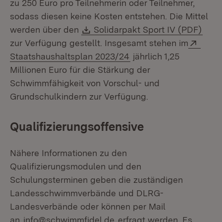
zu 250 Euro pro Teilnehmerin oder Teilnehmer,
sodass diesen keine Kosten entstehen. Die Mittel
Download:
(Öff
werden über den
Solidarpakt Sport IV (PDF)
Exter
zur Verfügung gestellt. Insgesamt stehen im
(Öffnet in neuem Fenst
Staatshaushaltsplan 2023/24
jährlich 1,25
Millionen Euro für die Stärkung der
Schwimmfähigkeit von Vorschul- und
Grundschulkindern zur Verfügung.
Qualifizierungsoffensive
Nähere Informationen zu den
Qualifizierungsmodulen und den
Schulungsterminen geben die zuständigen
Landesschwimmverbände und DLRG-
Landesverbände oder können per Mail
an
info@schwimmfidel.de
erfragt werden. Es