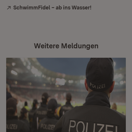
Extern:
SchwimmFidel – ab ins Wasser!
(Öffnet in neue
Weitere Meldungen