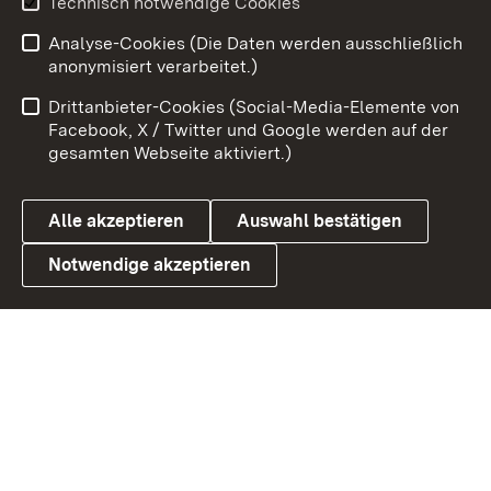
Technisch notwendige Cookies
Analyse-Cookies (Die Daten werden ausschließlich
Zum 
anonymisiert verarbeitet.)
Impressum
Kontakt
Drittanbieter-Cookies (Social-Media-Elemente von
Benutzungshinweise
Barrierefreiheit
Facebook, X / Twitter und Google werden auf der
gesamten Webseite aktiviert.)
Datenschutz
Cookies
Alle akzeptieren
Auswahl bestätigen
Notwendige akzeptieren
Link zum Landesportal