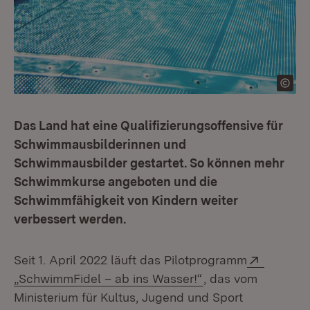
Das Land hat eine Qualifizierungsoffensive für
Schwimmausbilderinnen und
Schwimmausbilder gestartet. So können mehr
Schwimmkurse angeboten und die
Schwimmfähigkeit von Kindern weiter
verbessert werden.
Extern:
Seit 1. April 2022 läuft das Pilotprogramm
(Öffnet in neuem F
„SchwimmFidel – ab ins Wasser!“
, das vom
Ministerium für Kultus, Jugend und Sport