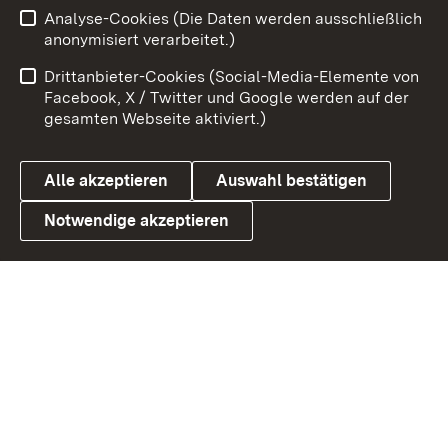
Analyse-Cookies (Die Daten werden ausschließlich
Zum 
anonymisiert verarbeitet.)
Impressum
Kontakt
Drittanbieter-Cookies (Social-Media-Elemente von
Benutzungshinweise
Barrierefreiheit
Facebook, X / Twitter und Google werden auf der
gesamten Webseite aktiviert.)
Datenschutz
Cookies
Alle akzeptieren
Auswahl bestätigen
Notwendige akzeptieren
Link zum Landesportal