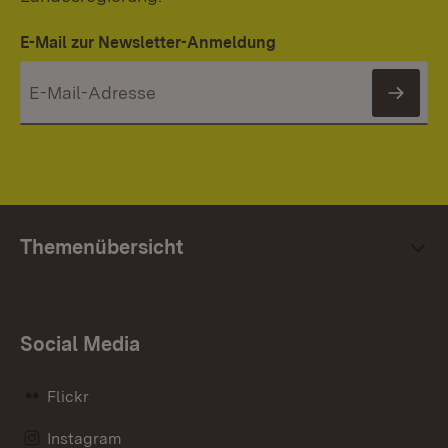
E-Mail zur Newsletter-Anmeldung
News
Themenübersicht
Social Media
Flickr
Instagram