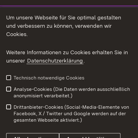
LinkedIn
Um unsere Webseite für Sie optimal gestalten
Mastodon
und verbessern zu können, verwenden wir
Cookies.
Messenger
Social Wall
Weitere Informationen zu Cookies erhalten Sie in
unserer
Datenschutzerklärung
.
X / Twitter
Youtube
Technisch notwendige Cookies
Analyse-Cookies (Die Daten werden ausschließlich
Zum 
anonymisiert verarbeitet.)
Impressum
Kontakt
Drittanbieter-Cookies (Social-Media-Elemente von
Benutzungshinweise
Barrierefreiheit
Facebook, X / Twitter und Google werden auf der
gesamten Webseite aktiviert.)
Datenschutz
Cookies