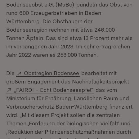
(Öffnet in neuem Fenster
Bodenseeobst e.G. (MaBo)
bündeln das Obst von
rund 600 Erzeugerbetrieben in Baden-
Württemberg. Die Obstbauern der
Bodenseeregion rechnen mit etwa 246.000
Tonnen Äpfeln. Das sind etwa 13 Prozent mehr als
im vergangenen Jahr 2023. Im sehr ertragreichen
Jahr 2022 waren es 258.000 Tonnen.
Extern:
(Öffnet in neuem Fenst
Die
Obstregion Bodensee
bearbeitet mit
großem Engagement das Nachhaltigkeitsprojekt
Extern:
(Öffnet in neuem 
„FAIRDI – Echt Bodenseeapfel“
das vom
Ministerium für Ernährung, Ländlichen Raum und
Verbraucherschutz Baden-Württemberg finanziert
wird. „Mit diesem Projekt sollen die zentralen
Themen ‚Förderung der biologischen Vielfalt‘ und
‚Reduktion der Pflanzenschutzmaßnahmen durch