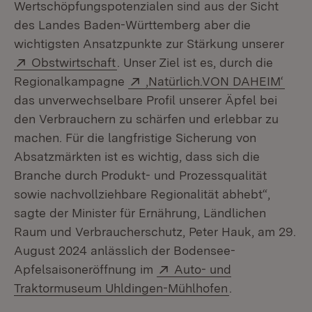
Wertschöpfungspotenzialen sind aus der Sicht
des Landes Baden-Württemberg aber die
wichtigsten Ansatzpunkte zur Stärkung unserer
Extern:
(Öffnet in neuem Fenster)
Obstwirtschaft
. Unser Ziel ist es, durch die
Extern:
(Öff
Regionalkampagne
,Natürlich.VON DAHEIM‘
das unverwechselbare Profil unserer Äpfel bei
den Verbrauchern zu schärfen und erlebbar zu
machen. Für die langfristige Sicherung von
Absatzmärkten ist es wichtig, dass sich die
Branche durch Produkt- und Prozessqualität
sowie nachvollziehbare Regionalität abhebt“,
sagte der Minister für Ernährung, Ländlichen
Raum und Verbraucherschutz, Peter Hauk, am 29.
August 2024 anlässlich der Bodensee-
Extern:
Apfelsaisoneröffnung im
Auto- und
(Öffnet in neu
Traktormuseum Uhldingen-Mühlhofen
.