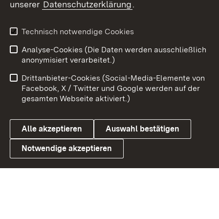
unserer
Datenschutzerklärung
.
X / Twitter
Youtube
Technisch notwendige Cookies
Analyse-Cookies (Die Daten werden ausschließlich
Zum 
anonymisiert verarbeitet.)
Impressum
Kontakt
Drittanbieter-Cookies (Social-Media-Elemente von
Benutzungshinweise
Barrierefreiheit
Facebook, X / Twitter und Google werden auf der
gesamten Webseite aktiviert.)
Datenschutz
Cookies
Alle akzeptieren
Auswahl bestätigen
Notwendige akzeptieren
Link zum Landesportal