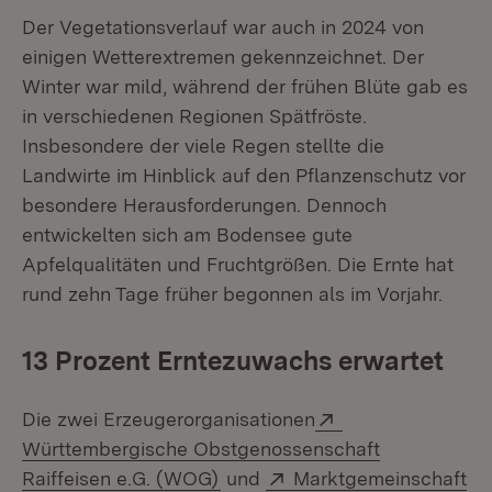
Der Vegetationsverlauf war auch in 2024 von
einigen Wetterextremen gekennzeichnet. Der
Winter war mild, während der frühen Blüte gab es
in verschiedenen Regionen Spätfröste.
Insbesondere der viele Regen stellte die
Landwirte im Hinblick auf den Pflanzenschutz vor
besondere Herausforderungen. Dennoch
entwickelten sich am Bodensee gute
Apfelqualitäten und Fruchtgrößen. Die Ernte hat
rund zehn Tage früher begonnen als im Vorjahr.
13 Prozent Erntezuwachs erwartet
Extern:
Die zwei Erzeugerorganisationen
Württembergische Obstgenossenschaft
(Öffnet in neuem Fenster)
Extern:
Raiffeisen e.G. (WOG)
und
Marktgemeinschaft