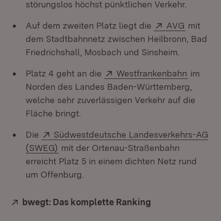
störungslos höchst pünktlichen Verkehr.
Extern:
(Öffnet 
Auf dem zweiten Platz liegt die
AVG
mit
dem Stadtbahnnetz zwischen Heilbronn, Bad
Friedrichshall, Mosbach und Sinsheim.
Extern:
(Öffnet 
Platz 4 geht an die
Westfrankenbahn
im
Norden des Landes Baden-Württemberg,
welche sehr zuverlässigen Verkehr auf die
Fläche bringt.
Extern:
Die
Südwestdeutsche Landesverkehrs-AG
(Öffnet in neuem Fenster)
(SWEG)
mit der Ortenau-Straßenbahn
erreicht Platz 5 in einem dichten Netz rund
um Offenburg.
Extern:
bwegt: Das komplette Ranking
(Öffnet in neuem