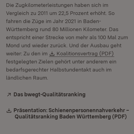
Die Zugkilometerleistungen haben sich im
Vergleich zu 2011 um 22,5 Prozent erhöht. So
fahren die Züge im Jahr 2021 in Baden-
Württemberg rund 80 Millionen Kilometer. Das
entspricht einer Strecke von mehr als 100 Mal zum
Mond und wieder zurück. Und der Ausbau geht
Download:
(Öffnet 
weiter: Zu den im
Koalitionsvertrag (PDF)
festgelegten Zielen gehört unter anderem ein
bedarfsgerechter Halbstundentakt auch im
ländlichen Raum.
Extern:
Das bwegt-Qualitätsranking
(Öffnet in neuem F
Download:
Präsentation: Schienenpersonennahverkehr –
Qualitätsranking Baden Württemberg (PDF)
(Ö