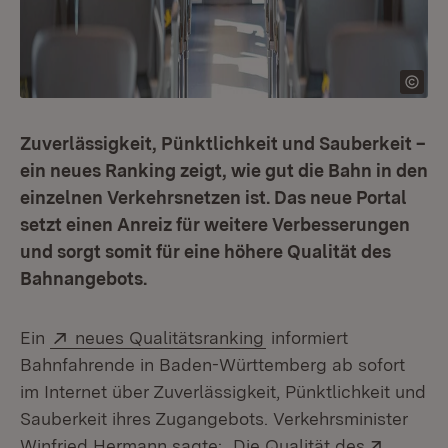
Zuverlässigkeit, Pünktlichkeit und Sauberkeit –
ein neues Ranking zeigt, wie gut die Bahn in den
einzelnen Verkehrsnetzen ist. Das neue Portal
setzt einen Anreiz für weitere Verbesserungen
und sorgt somit für eine höhere Qualität des
Bahnangebots.
Extern:
(Öffnet in neuem Fens
Ein
neues Qualitätsranking
informiert
Bahnfahrende in Baden-Württemberg ab sofort
im Internet über Zuverlässigkeit, Pünktlichkeit und
Sauberkeit ihres Zugangebots. Verkehrsminister
Extern:
Winfried Hermann sagte: „Die Qualität des