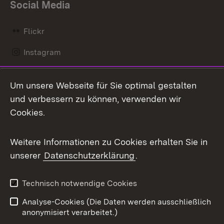
Social Media
Flickr
Instagram
LinkedIn
Um unsere Webseite für Sie optimal gestalten
Mastodon
und verbessern zu können, verwenden wir
Cookies.
Messenger
Social Wall
Weitere Informationen zu Cookies erhalten Sie in
unserer
Datenschutzerklärung
.
X / Twitter
Youtube
Technisch notwendige Cookies
Analyse-Cookies (Die Daten werden ausschließlich
Zum 
anonymisiert verarbeitet.)
Impressum
Kontakt