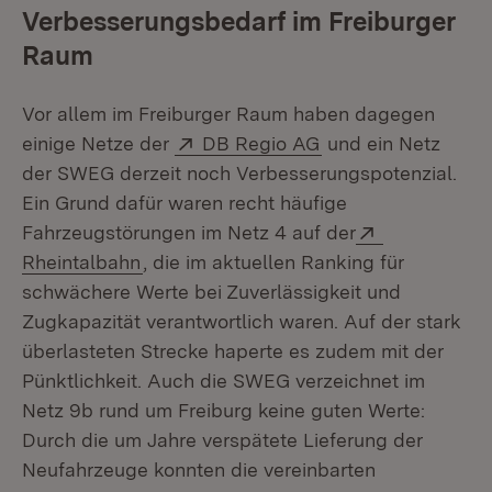
Verbesserungsbedarf im Freiburger
Raum
Vor allem im Freiburger Raum haben dagegen
Extern:
(Öffnet in neuem F
einige Netze der
DB Regio AG
und ein Netz
der SWEG derzeit noch Verbesserungspotenzial.
Ein Grund dafür waren recht häufige
Extern:
Fahrzeugstörungen im Netz 4 auf der
(Öffnet in neuem Fenster)
Rheintalbahn
, die im aktuellen Ranking für
schwächere Werte bei Zuverlässigkeit und
Zugkapazität verantwortlich waren. Auf der stark
überlasteten Strecke haperte es zudem mit der
Pünktlichkeit. Auch die SWEG verzeichnet im
Netz 9b rund um Freiburg keine guten Werte:
Durch die um Jahre verspätete Lieferung der
Neufahrzeuge konnten die vereinbarten