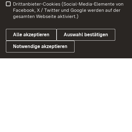
Drittanbieter-Cookies (Social-Media-Elemente von
Benutzungshinweise
Barrierefreiheit
Facebook, X / Twitter und Google werden auf der
gesamten Webseite aktiviert.)
Datenschutz
Cookies
Alle akzeptieren
Auswahl bestätigen
Notwendige akzeptieren
Link zum Landesportal