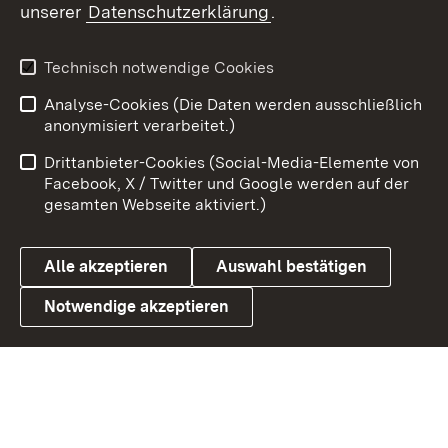
unserer
Datenschutzerklärung
.
X / Twitter
Youtube
Technisch notwendige Cookies
Analyse-Cookies (Die Daten werden ausschließlich
Zum 
anonymisiert verarbeitet.)
Impressum
Kontakt
Drittanbieter-Cookies (Social-Media-Elemente von
Benutzungshinweise
Barrierefreiheit
Facebook, X / Twitter und Google werden auf der
gesamten Webseite aktiviert.)
Datenschutz
Cookies
Alle akzeptieren
Auswahl bestätigen
Notwendige akzeptieren
Link zum Landesportal