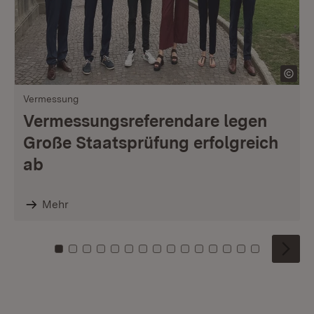
Vermessung
Vermessungsreferendare legen
Große Staatsprüfung erfolgreich
ab
Mehr
Zu Kachel: 0
Zu Kachel: 1
Zu Kachel: 2
Zu Kachel: 3
Zu Kachel: 4
Zu Kachel: 5
Zu Kachel: 6
Zu Kachel: 7
Zu Kachel: 8
Zu Kachel: 9
Zu Kachel: 10
Zu Kachel: 11
Zu Kachel: 12
Zu Kachel: 1
Zu Kachel