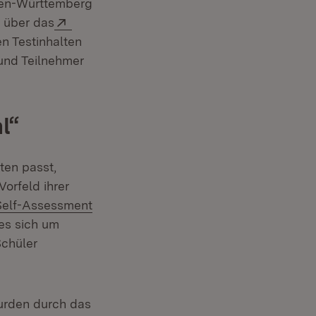
den-Württemberg
Extern:
r über das
n Testinhalten
 und Teilnehmer
l“
ten passt,
orfeld ihrer
Self-Assessment
es sich um
Schüler
urden durch das