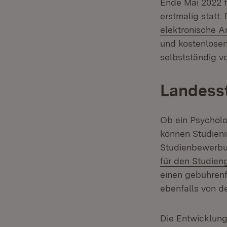
Ende Mai 2022 f
erstmalig statt
elektronische A
und kostenlosen
selbstständig vo
Landesst
Ob ein Psycholo
können Studieni
Studienbewerbu
für den Studien
einen gebührenfr
ebenfalls von d
Die Entwicklung