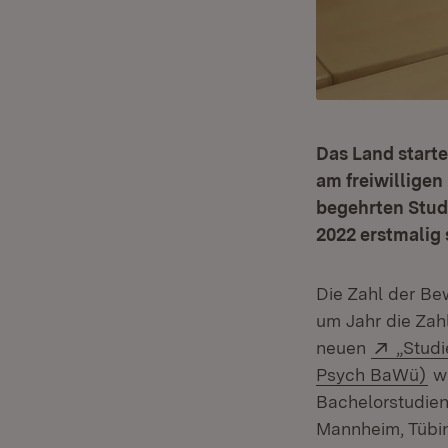
Das Land start
am freiwilligen
begehrten Stud
2022 erstmalig 
Die Zahl der Be
um Jahr die Zah
Extern
neuen
„Stud
(Ö
Psych BaWü)
wu
Bachelorstudien
Mannheim, Tübin