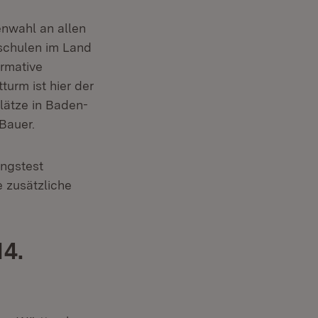
ienwahl an allen
schulen im Land
ormative
urm ist hier der
lätze in Baden-
Bauer.
ungstest
 zusätzliche
14.