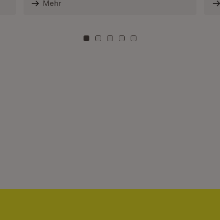
Mehr
Zu Kachel: 0
Zu Kachel: 3
Zu Kachel: 6
Zu Kachel: 9
Zu Kachel: 12