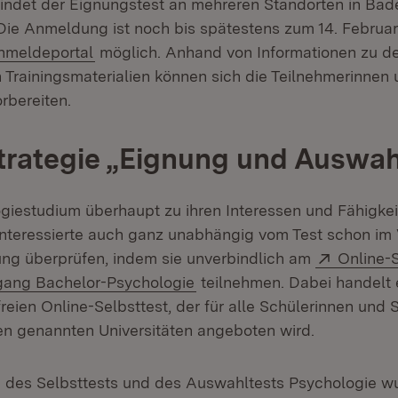
indet der Eignungstest an mehreren Standorten in Ba
. Die Anmeldung ist noch bis spätestens zum 14. Februa
(Öffnet in neuem Fenster)
nmeldeportal
möglich. Anhand von Informationen zu de
 Trainingsmaterialien können sich die Teilnehmerinnen
rbereiten.
rategie „Eignung und Auswah
giestudium überhaupt zu ihren Interessen und Fähigkei
nteressierte auch ganz unabhängig vom Test schon im V
Extern:
ng überprüfen, indem sie unverbindlich am
Online-
(Öffnet in neuem Fenster)
gang Bachelor-Psychologie
teilnehmen. Dabei handelt 
eien Online-Selbsttest, der für alle Schülerinnen und 
en genannten Universitäten angeboten wird.
 des Selbsttests und des Auswahltests Psychologie w