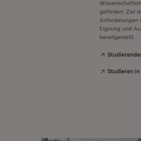
Wissenschaftsm
gefördert. Ziel 
Anforderungen u
Eignung und Aus
bereitgestellt.
Extern:
Studierende
Extern:
Studieren i