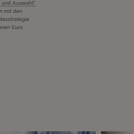
(Öffnet in neuem Fenster)
g und Auswahl“
en mit den
desstrategie
onen Euro
g
(Öffnet in neuem Fenster)
et in neuem Fenster)