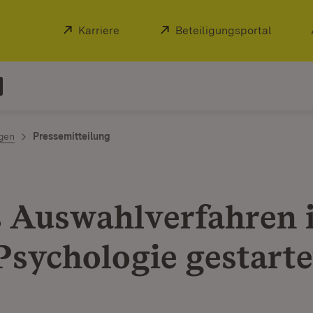
Extern:
Karriere
(Öffnet in neuem Fenster)
Extern:
Beteiligungsportal
(Öffnet
ngen
Pressemitteilung
 Auswahlverfahren 
Psychologie gestarte