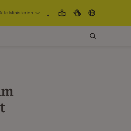
 in neuem Fenster)
Alle Ministerien
im
t