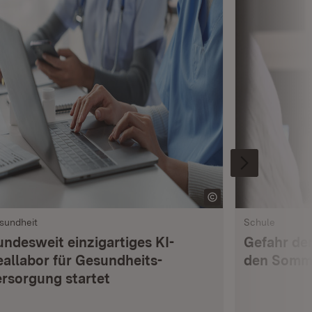
sundheit
Schule
undesweit einzigartiges KI-
Gefahr de
eallabor für Gesundheits­
den Somme
ersorgung startet