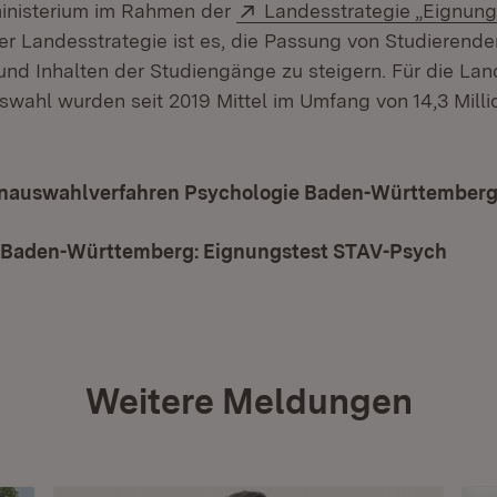
Extern:
inisterium im Rahmen der
Landesstrategie „Eignun
der Landesstrategie ist es, die Passung von Studierend
nd Inhalten der Studiengänge zu steigern. Für die Lan
wahl wurden seit 2019 Mittel im Umfang von 14,3 Milli
nauswahlverfahren Psychologie Baden-Württember
n Baden-Württemberg: Eignungstest STAV-Psych
(Öffn
Weitere Meldungen