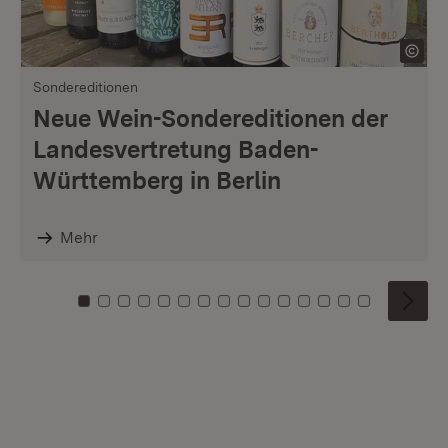
Sondereditionen
Neue Wein-Sondereditionen der
Landesvertretung Baden-
Württemberg in Berlin
Mehr
Zu Kachel: 0
Zu Kachel: 1
Zu Kachel: 2
Zu Kachel: 3
Zu Kachel: 4
Zu Kachel: 5
Zu Kachel: 6
Zu Kachel: 7
Zu Kachel: 8
Zu Kachel: 9
Zu Kachel: 10
Zu Kachel: 11
Zu Kachel: 12
Zu Kachel: 1
Zu Kachel