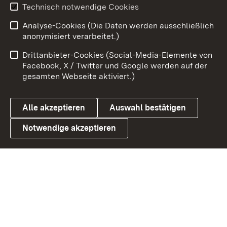
Youtube
Technisch notwendige Cookies
Analyse-Cookies (Die Daten werden ausschließlich
Zum 
anonymisiert verarbeitet.)
Impressum
Kontakt
Drittanbieter-Cookies (Social-Media-Elemente von
Benutzungshinweise
Barrierefreiheit
Facebook, X / Twitter und Google werden auf der
gesamten Webseite aktiviert.)
Datenschutz
Cookies
Alle akzeptieren
Auswahl bestätigen
Notwendige akzeptieren
Link zum Landesportal