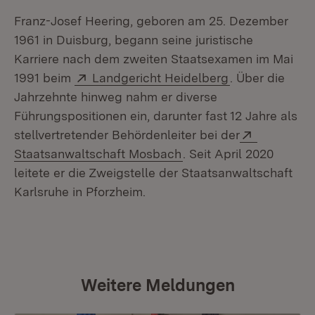
Franz-Josef Heering, geboren am 25. Dezember
1961 in Duisburg, begann seine juristische
Karriere nach dem zweiten Staatsexamen im Mai
Extern:
(Öffnet in neu
1991 beim
Landgericht Heidelberg
. Über die
Jahrzehnte hinweg nahm er diverse
Führungspositionen ein, darunter fast 12 Jahre als
Extern:
stellvertretender Behördenleiter bei der
(Öffnet in neuem Fenst
Staatsanwaltschaft Mosbach
. Seit April 2020
leitete er die Zweigstelle der Staatsanwaltschaft
Karlsruhe in Pforzheim.
Weitere Meldungen