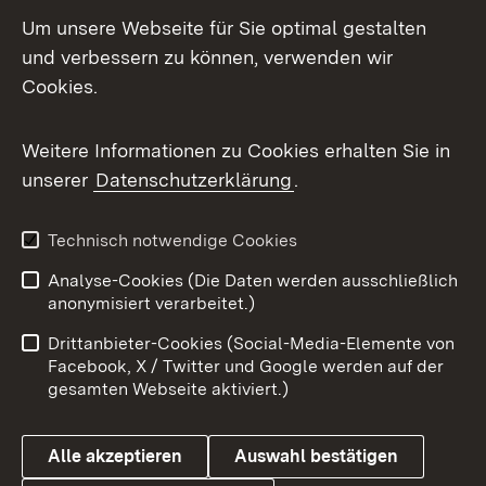
LinkedIn
Um unsere Webseite für Sie optimal gestalten
Mastodon
und verbessern zu können, verwenden wir
Cookies.
Messenger
Social Wall
Weitere Informationen zu Cookies erhalten Sie in
unserer
Datenschutzerklärung
.
X / Twitter
Youtube
Technisch notwendige Cookies
Analyse-Cookies (Die Daten werden ausschließlich
Zum 
anonymisiert verarbeitet.)
Impressum
Kontakt
Drittanbieter-Cookies (Social-Media-Elemente von
Benutzungshinweise
Barrierefreiheit
Facebook, X / Twitter und Google werden auf der
gesamten Webseite aktiviert.)
Datenschutz
Cookies
Alle akzeptieren
Auswahl bestätigen