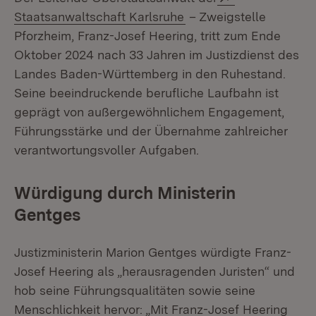
(Öffnet in neuem Fenst
Staatsanwaltschaft Karlsruhe
– Zweigstelle
Pforzheim, Franz-Josef Heering, tritt zum Ende
Oktober 2024 nach 33 Jahren im Justizdienst des
Landes Baden-Württemberg in den Ruhestand.
Seine beeindruckende berufliche Laufbahn ist
geprägt von außergewöhnlichem Engagement,
Führungsstärke und der Übernahme zahlreicher
verantwortungsvoller Aufgaben.
Würdigung durch Ministerin
Gentges
Justizministerin Marion Gentges würdigte Franz-
Josef Heering als „herausragenden Juristen“ und
hob seine Führungsqualitäten sowie seine
Menschlichkeit hervor: „Mit Franz-Josef Heering