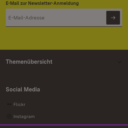
E-Mail zur Newsletter-Anmeldung
News
Themenübersicht
Social Media
Flickr
Instagram