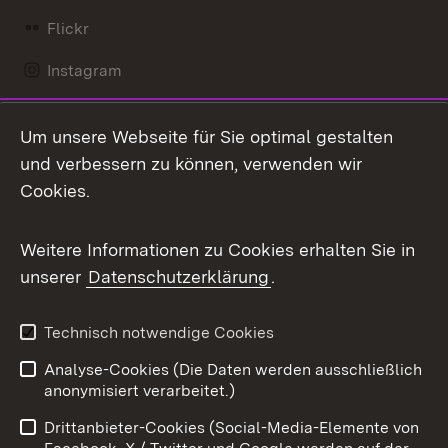
Flickr
Instagram
LinkedIn
Um unsere Webseite für Sie optimal gestalten
Mastodon
und verbessern zu können, verwenden wir
Cookies.
Messenger
Social Wall
Weitere Informationen zu Cookies erhalten Sie in
unserer
Datenschutzerklärung
.
X / Twitter
Youtube
Technisch notwendige Cookies
Analyse-Cookies (Die Daten werden ausschließlich
Zum 
anonymisiert verarbeitet.)
Impressum
Kontakt
Drittanbieter-Cookies (Social-Media-Elemente von
Benutzungshinweise
Barrierefreiheit