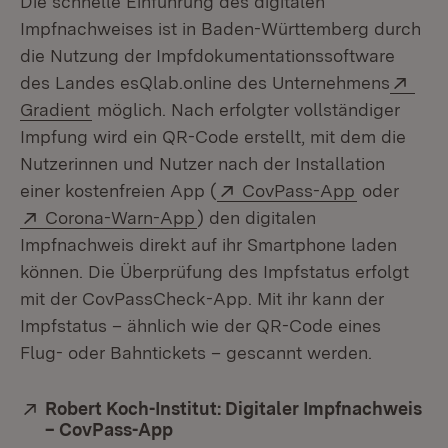
Die schnelle Einführung des digitalen
Impfnachweises ist in Baden-Württemberg durch
die Nutzung der Impfdokumentationssoftware
Exte
des Landes esQlab.online des Unternehmens
(Öffnet in neuem Fenster)
Gradient
möglich. Nach erfolgter vollständiger
Impfung wird ein QR-Code erstellt, mit dem die
Nutzerinnen und Nutzer nach der Installation
Extern:
(Öffnet in 
einer kostenfreien App (
CovPass-App
oder
Extern:
(Öffnet in neuem Fenster)
Corona-Warn-App
) den digitalen
Impfnachweis direkt auf ihr Smartphone laden
können. Die Überprüfung des Impfstatus erfolgt
mit der CovPassCheck-App. Mit ihr kann der
Impfstatus – ähnlich wie der QR-Code eines
Flug- oder Bahntickets – gescannt werden.
Extern:
Robert Koch-Institut: Digitaler Impfnachweis
– CovPass-App
(Öffnet in neuem Fenster)