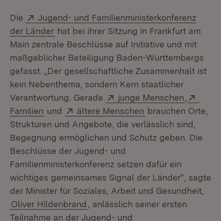
Extern:
Die
Jugend- und Familienministerkonferenz
(Öffnet in neuem Fenster)
der Länder
hat bei ihrer Sitzung in Frankfurt am
Main zentrale Beschlüsse auf Initiative und mit
maßgeblicher Beteiligung Baden-Württembergs
gefasst. „Der gesellschaftliche Zusammenhalt ist
kein Nebenthema, sondern Kern staatlicher
Extern:
(Öffnet 
Exter
Verantwortung. Gerade
junge Menschen
,
(Öffnet in neuem Fenster)
Extern:
(Öffnet in neuem F
Familien
und
ältere Menschen
brauchen Orte,
Strukturen und Angebote, die verlässlich sind,
Begegnung ermöglichen und Schutz geben. Die
Beschlüsse der Jugend- und
Familienministerkonferenz setzen dafür ein
wichtiges gemeinsames Signal der Länder“, sagte
der Minister für Soziales, Arbeit und Gesundheit,
Oliver Hildenbrand
, anlässlich seiner ersten
Teilnahme an der Jugend- und