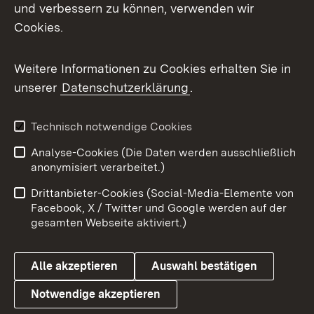
Mastodon
und verbessern zu können, verwenden wir
Cookies.
Messenger
Social Wall
Weitere Informationen zu Cookies erhalten Sie in
unserer
Datenschutzerklärung
.
X / Twitter
Youtube
Technisch notwendige Cookies
Analyse-Cookies (Die Daten werden ausschließlich
Zum 
anonymisiert verarbeitet.)
Impressum
Kontakt
Drittanbieter-Cookies (Social-Media-Elemente von
Benutzungshinweise
Barrierefreiheit
Facebook, X / Twitter und Google werden auf der
gesamten Webseite aktiviert.)
Datenschutz
Cookies
Alle akzeptieren
Auswahl bestätigen
Notwendige akzeptieren
Link zum Landesportal